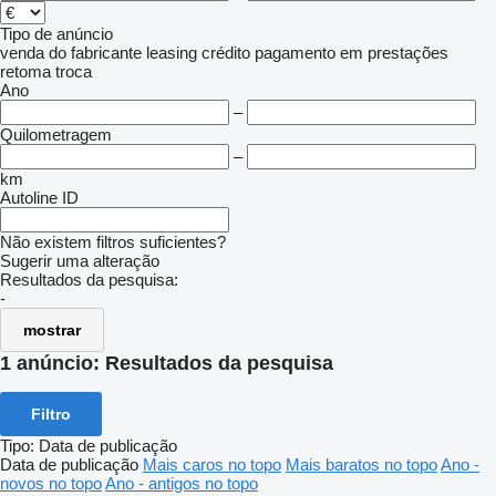
Tipo de anúncio
venda
do fabricante
leasing
crédito
pagamento em prestações
retoma
troca
Ano
–
Quilometragem
–
km
Autoline ID
Não existem filtros suficientes?
Sugerir uma alteração
Resultados da pesquisa:
-
mostrar
1 anúncio:
Resultados da pesquisa
Filtro
Tipo
:
Data de publicação
Data de publicação
Mais caros no topo
Mais baratos no topo
Ano -
novos no topo
Ano - antigos no topo