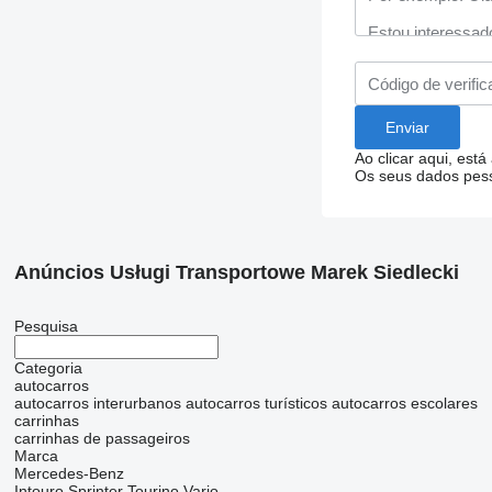
Ao clicar aqui, está
Os seus dados pess
Anúncios Usługi Transportowe Marek Siedlecki
Pesquisa
Categoria
autocarros
autocarros interurbanos
autocarros turísticos
autocarros escolares
carrinhas
carrinhas de passageiros
Marca
Mercedes-Benz
Intouro
Sprinter
Tourino
Vario