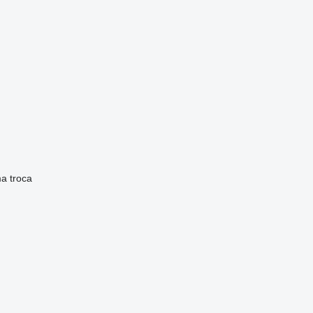
ma
troca