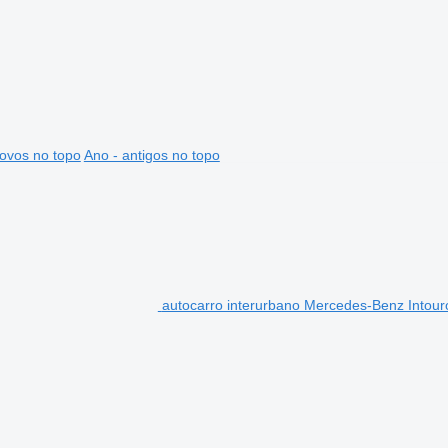
ovos no topo
Ano - antigos no topo
autocarro interurbano Mercedes-Benz Intour