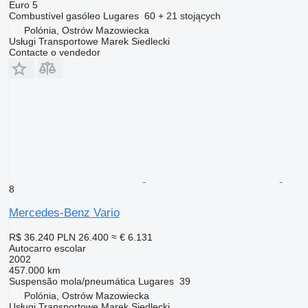
Euro 5
Combustível
gasóleo
Lugares
60 + 21 stojących
Polónia, Ostrów Mazowiecka
Usługi Transportowe Marek Siedlecki
Contacte o vendedor
8
Mercedes-Benz Vario
R$ 36.240
PLN 26.400
≈ € 6.131
Autocarro escolar
2002
457.000 km
Suspensão
mola/pneumática
Lugares
39
Polónia, Ostrów Mazowiecka
Usługi Transportowe Marek Siedlecki