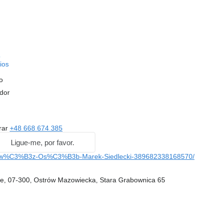
o
ios
o
dor
rar
+48 668 674 385
Ligue-me, por favor.
ew%C3%B3z-Os%C3%B3b-Marek-Siedlecki-389682338168570/
e, 07-300, Ostrów Mazowiecka, Stara Grabownica 65