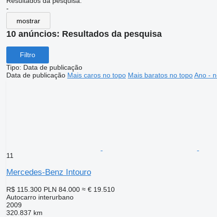
Resultados da pesquisa:
-
mostrar
10 anúncios:
Resultados da pesquisa
Filtro
Tipo
:
Data de publicação
Data de publicação
Mais caros no topo
Mais baratos no topo
Ano - n
11
Mercedes-Benz Intouro
R$ 115.300
PLN 84.000
≈ € 19.510
Autocarro interurbano
2009
320.837 km