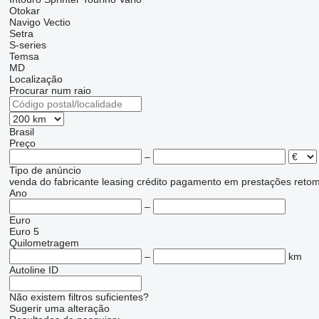
Otokar
Navigo
Vectio
Setra
S-series
Temsa
MD
Localização
Procurar num raio
Brasil
Preço
–
Tipo de anúncio
venda
do fabricante
leasing
crédito
pagamento em prestações
reto
Ano
–
Euro
Euro 5
Quilometragem
–
km
Autoline ID
Não existem filtros suficientes?
Sugerir uma alteração