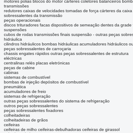
motores
polias
blocos do motor
cárteres
coletores
balanceiros
bomba
transmissões
redutores
caixas de velocidades
tomadas de força
cárteres da caixa
sobressalentes da transmissão
peças operacionais
discos
trituradores
facas
dispositivos de semeação
dentes da grade
suspensões
cubos de rodas
transmissões finais
suspensão - outras peças sobre
hidráulica
cilindros hidráulicos
bombas hidráulicas
acumuladores hidráulicos
ou
peças sobressalentes de carroçaria
chassis
engates rápidos
outras peças sobressalentes de estrutura
eléctricas
centralinas
relés
placas eletrónicas
peças de cabine
cabinas
sistemas de combustível
bombas de injeção
depósitos de combustível
pneumática
acumuladores de freio
sistemas de refrigeração
outras peças sobressalentes do sistema de refrigeração
outros peças sobressalentes
peças sobressalentes
fixadores
colheitadeiras
colheitadeiras de grãos
ceifeiras
ceifeiras de milho
ceifeiras-debulhadoras
ceifeiras de girassol