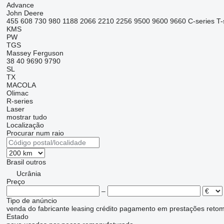
Advance
John Deere
455
608
730
980
1188
2066
2210
2256
9500
9600
9660
C-series
T-
KMS
PW
TGS
Massey Ferguson
38
40
9690
9790
SL
TX
MACOLA
Olimac
R-series
Laser
mostrar tudo
Localização
Procurar num raio
Brasil
outros
Ucrânia
Preço
–
Tipo de anúncio
venda
do fabricante
leasing
crédito
pagamento em prestações
reto
Estado