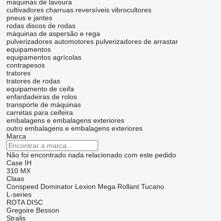
máquinas de lavoura
cultivadores
charruas reversíveis
vibrocultores
pneus e jantes
rodas
discos de rodas
máquinas de aspersão e rega
pulverizadores automotores
pulverizadores de arrastar
equipamentos
equipamentos agrícolas
contrapesos
tratores
tratores de rodas
equipamento de ceifa
enfardadeiras de rolos
transporte de máquinas
carretas para ceifeira
embalagens e embalagens exteriores
outro embalagens e embalagens exteriores
Marca
Não foi encontrado nada relacionado com este pedido
Case IH
310
MX
Claas
Conspeed
Dominator
Lexion
Mega
Rollant
Tucano
L-series
ROTA DISC
Gregoire Besson
Stralis