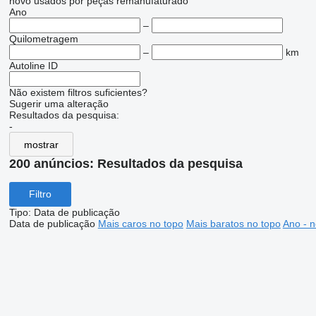
novo
usados
por peças
remanufaturado
Ano
–
Quilometragem
–
km
Autoline ID
Não existem filtros suficientes?
Sugerir uma alteração
Resultados da pesquisa:
-
mostrar
200 anúncios:
Resultados da pesquisa
Filtro
Tipo
:
Data de publicação
Data de publicação
Mais caros no topo
Mais baratos no topo
Ano - n