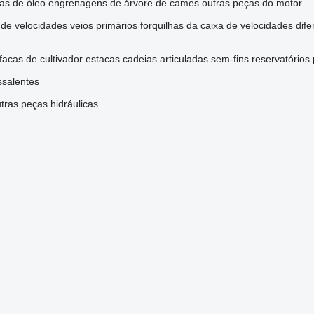
s de óleo
engrenagens de árvore de cames
outras peças do motor
 de velocidades
veios primários
forquilhas da caixa de velocidades
dife
facas de cultivador
estacas
cadeias articuladas
sem-fins
reservatórios
ssalentes
tras peças hidráulicas