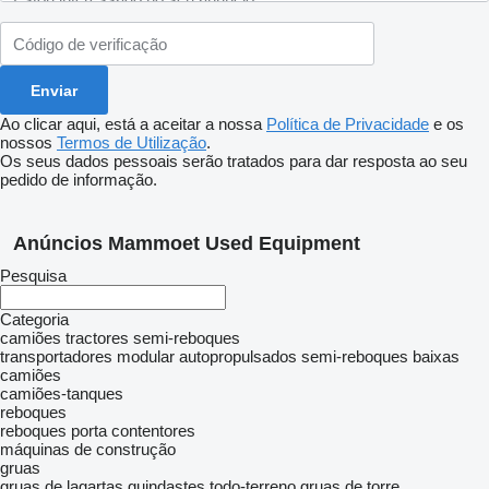
Ao clicar aqui, está a aceitar a nossa
Política de Privacidade
e os
nossos
Termos de Utilização
.
Os seus dados pessoais serão tratados para dar resposta ao seu
pedido de informação.
Anúncios Mammoet Used Equipment
Pesquisa
Categoria
camiões tractores
semi-reboques
transportadores modular autopropulsados
semi-reboques baixas
camiões
camiões-tanques
reboques
reboques porta contentores
máquinas de construção
gruas
gruas de lagartas
guindastes todo-terreno
gruas de torre