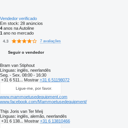
Vendedor verificado
Em stock:
28 anúncios
4
anos na Autoline
1
ano no mercado
4.3
7 avaliações
Seguir o vendedor
Bram van Stiphout
Línguas:
inglês, neerlandês
Seg. - Sex.
08:00 - 16:30
+31 6 511...
Mostrar
+31 6 51198072
Ligue-me, por favor.
www.mammoetusedequipment.com
www.facebook.com/Mammoetusedequipment/
Thijs Joris van Ter Meij
Línguas:
inglês, alemão, neerlandês
+31 6 138...
Mostrar
+31 6 13810466