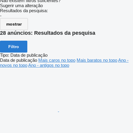
Não existem filtros suficientes?
Sugerir uma alteração
Resultados da pesquisa:
-
mostrar
28 anúncios:
Resultados da pesquisa
Filtro
Tipo
:
Data de publicação
Data de publicação
Mais caros no topo
Mais baratos no topo
Ano -
novos no topo
Ano - antigos no topo