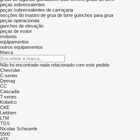
peças sobressalentes
peças sobressalentes de carroçaria
secções do mastro de grua de torre
guinchos para grua
peças operacionais
ganchos de elevação
peças de motor
motores
equipamentos
outros equipamentos
Marca
Não foi encontrado nada relacionado com este pedido
Chevrolet
C-series
Demag
CC
Cascadia
T-series
Kobelco
CKE
Liebherr
LTM
TGS
Nicolas
Scheuerle
5500
ATF