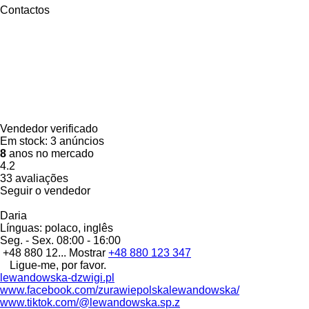
Contactos
Vendedor verificado
Em stock:
3 anúncios
8
anos no mercado
4.2
33 avaliações
Seguir o vendedor
Daria
Línguas:
polaco, inglês
Seg. - Sex.
08:00 - 16:00
+48 880 12...
Mostrar
+48 880 123 347
Ligue-me, por favor.
lewandowska-dzwigi.pl
www.facebook.com/zurawiepolskalewandowska/
www.tiktok.com/@lewandowska.sp.z