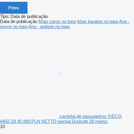
Filtro
Tipo
:
Data de publicação
Data de publicação
Mais caros no topo
Mais baratos no topo
Ano -
novos no topo
Ano - antigos no topo
carrinha de passageiros IVECO
A65C18 45.900 PLN NETTO wersja Durisotti 28 miejsc
10