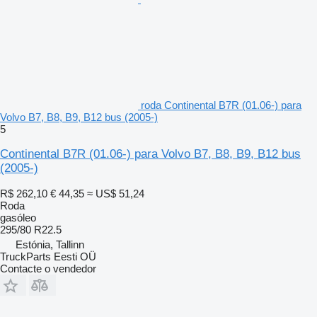
roda Continental B7R (01.06-) para
Volvo B7, B8, B9, B12 bus (2005-)
5
Continental B7R (01.06-) para Volvo B7, B8, B9, B12 bus
(2005-)
R$ 262,10
€ 44,35
≈ US$ 51,24
Roda
gasóleo
295/80 R22.5
Estónia, Tallinn
TruckParts Eesti OÜ
Contacte o vendedor