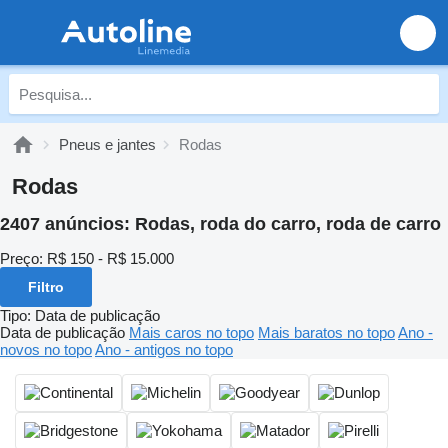
Pneus e jantes
Rodas
Rodas
2407 anúncios:
Rodas, roda do carro, roda de carro
Preço:
R$ 150 - R$ 15.000
Filtro
Tipo
:
Data de publicação
Data de publicação
Mais caros no topo
Mais baratos no topo
Ano -
novos no topo
Ano - antigos no topo