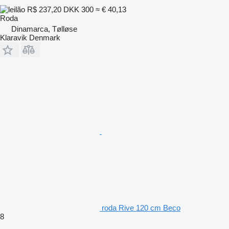
R$ 237,20
DKK 300
≈ € 40,13
Roda
Dinamarca, Tølløse
Klaravik Denmark
roda Rive 120 cm Beco
8