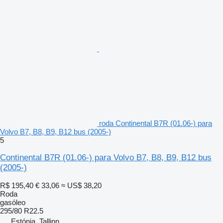
roda Continental B7R (01.06-) para
Volvo B7, B8, B9, B12 bus (2005-)
5
Continental B7R (01.06-) para Volvo B7, B8, B9, B12 bus
(2005-)
R$ 195,40
€ 33,06
≈ US$ 38,20
Roda
gasóleo
295/80 R22.5
Estónia, Tallinn