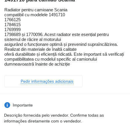
Radiator pentru camioane Scania
compatibil cu modelele 1491710
1766125
1784615
1769999
1798689 și 1770096. Acest radiator este esențial pentru
sistemul de răcire al motorului
asigurând o funcționare optimă și prevenind supraîncălzirea.
Realizat din materiale de înaltă calitate
oferă durabilitate și eficiență ridicată. Este important să verificați
compatibilitatea cu modelul specific al camionului
dumneavoastră înainte de achiziție
Pedir informações adicionais
Importante
Descrição fornecida pelo vendedor. Confirme todas as
informações diretamente com o vendedor.