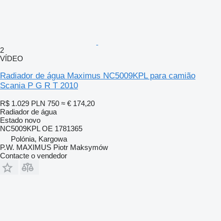
2
VÍDEO
Radiador de água Maximus NC5009KPL para camião
Scania P G R T 2010
R$ 1.029
PLN 750
≈ € 174,20
Radiador de água
Estado
novo
NC5009KPL OE 1781365
Polónia, Kargowa
P.W. MAXIMUS Piotr Maksymów
Contacte o vendedor