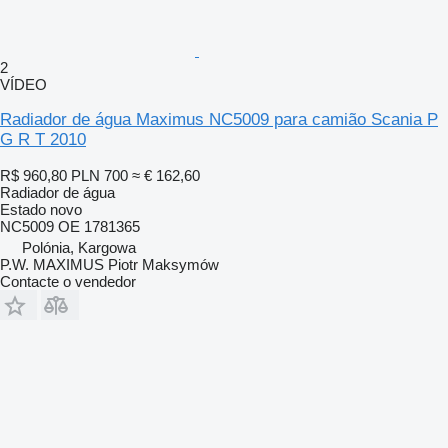
2
VÍDEO
Radiador de água Maximus NC5009 para camião Scania P
G R T 2010
R$ 960,80
PLN 700
≈ € 162,60
Radiador de água
Estado
novo
NC5009 OE 1781365
Polónia, Kargowa
P.W. MAXIMUS Piotr Maksymów
Contacte o vendedor