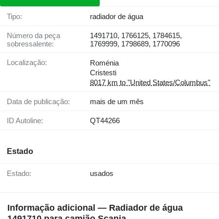
Tipo:
radiador de água
Número da peça
1491710, 1766125, 1784615,
sobressalente:
1769999, 1798689, 1770096
Localização:
Roménia
Cristesti
8017 km to "United States/Columbus"
Data de publicação:
mais de um mês
ID Autoline:
QT44266
Estado
Estado:
usados
Informação adicional — Radiador de água
1491710 para camião Scania