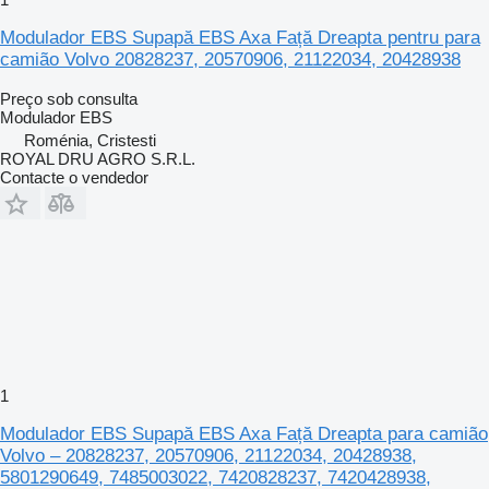
Modulador EBS Supapă EBS Axa Față Dreapta pentru para
camião Volvo 20828237, 20570906, 21122034, 20428938
Preço sob consulta
Modulador EBS
Roménia, Cristesti
ROYAL DRU AGRO S.R.L.
Contacte o vendedor
1
Modulador EBS Supapă EBS Axa Față Dreapta para camião
Volvo – 20828237, 20570906, 21122034, 20428938,
5801290649, 7485003022, 7420828237, 7420428938,