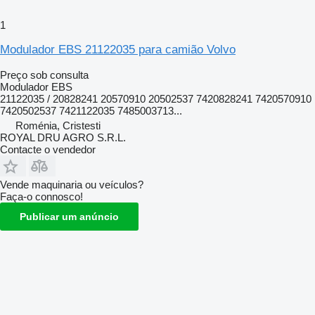
1
Modulador EBS 21122035 para camião Volvo
Preço sob consulta
Modulador EBS
21122035 / 20828241 20570910 20502537 7420828241 7420570910
7420502537 7421122035 7485003713...
Roménia, Cristesti
ROYAL DRU AGRO S.R.L.
Contacte o vendedor
Vende maquinaria ou veículos?
Faça-o connosco!
Publicar um anúncio