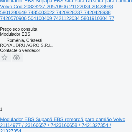
Modulador EBS Supapă EBS Axa Față Dreapta para camião
Volvo Cod 20828237 20570906 21122034 20428938
5801290649 7485003022 7420828237 7420428938
7420570906 504100409 7421122034 5801910304 77
Preço sob consulta
Modulador EBS
Roménia, Cristesti
ROYAL DRU AGRO S.R.L.
Contacte o vendedor
1
Modulador EBS Supapă EBS remorcă para camião Volvo
21114977 / 23166657 / 7423166658 / 7421327354 /
21327354