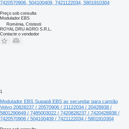
7420570906, 504100409, 7421122034, 5801910304
Preço sob consulta
Modulador EBS
Roménia, Cristesti
ROYAL DRU AGRO S.R.L.
Contacte o vendedor
1
Modulador EBS Supapă EBS ax secundar para camião
Volvo 20828237 / 20570906 / 21122034 / 20428938 /
5801290649 / 7485003022 / 7420828237 / 7420428938 /
7420570906 / 504100409 / 7421122034 / 5801910304