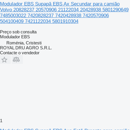
Modulador EBS Supapă EBS Ax Secundar para camião
Volvo 20828237 20570906 21122034 20428938 5801290649
7485003022 7420828237 7420428938 7420570906
504100409 7421122034 5801910304
Preço sob consulta
Modulador EBS
Roménia, Cristesti
ROYAL DRU AGRO S.R.L.
Contacte o vendedor
1