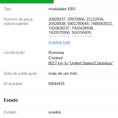
Tipo:
modulador EBS
Número da peça
20828237, 20570906, 21122034,
sobressalente:
20428938, 5801290649, 7485003022,
7420828237, 7420428938,
7420570906, 504100409,
7421122034, 5801910304
mostrar tudo
Localização:
Roménia
Cristesti
8017 km to "United States/Columbus"
Data de publicação:
mais de um mês
ID Autoline:
RB44425
Estado
Estado:
usados