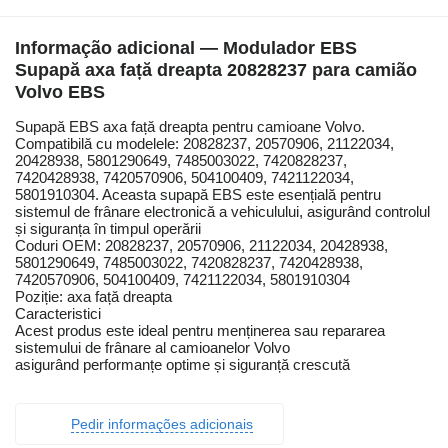
Informação adicional — Modulador EBS
Supapă axa față dreapta 20828237 para camião
Volvo EBS
Supapă EBS axa față dreapta pentru camioane Volvo.
Compatibilă cu modelele: 20828237, 20570906, 21122034,
20428938, 5801290649, 7485003022, 7420828237,
7420428938, 7420570906, 504100409, 7421122034,
5801910304. Aceasta supapă EBS este esențială pentru
sistemul de frânare electronică a vehiculului, asigurând controlul
și siguranța în timpul operării
Coduri OEM: 20828237, 20570906, 21122034, 20428938,
5801290649, 7485003022, 7420828237, 7420428938,
7420570906, 504100409, 7421122034, 5801910304
Poziție: axa față dreapta
Caracteristici
Acest produs este ideal pentru menținerea sau repararea
sistemului de frânare al camioanelor Volvo
asigurând performanțe optime și siguranță crescută
Pedir informações adicionais