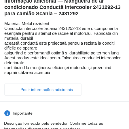
Informação adicional — Mangueira de ar
condicionado Conductă intercooler 2431292-13
para camião Scania – 2431292
Material: Metal rezistent
Conducta intercooler Scania 2431292-13 este o componentă
esențială pentru sistemul de răcire al motorului. Fabricată din
material durabil
această conductă este proiectată pentru a rezista la condiții
dificile de operare
asigurând o performanță optimă și durabilitate pe termen lung
Acest produs este ideal pentru înlocuirea conductei intercooler
deteriorate
contribuind la menținerea eficienței motorului și prevenind
supraîncălzirea acestuia
Pedir informações adicionais
Importante
Descrição fornecida pelo vendedor. Confirme todas as