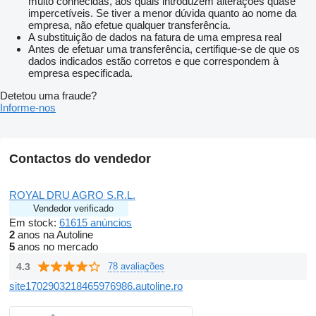
muito conhecidas, aos quais introduzem alterações quase
impercetíveis. Se tiver a menor dúvida quanto ao nome da
empresa, não efetue qualquer transferência.
A substituição de dados na fatura de uma empresa real
Antes de efetuar uma transferência, certifique-se de que os
dados indicados estão corretos e que correspondem à
empresa especificada.
Detetou uma fraude?
Informe-nos
Contactos do vendedor
ROYAL DRU AGRO S.R.L.
Vendedor verificado
Em stock:
61615 anúncios
2
anos na Autoline
5
anos no mercado
4.3
78 avaliações
site1702903218465976986.autoline.ro