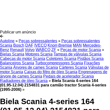
Publicar um anúncio
Autoline
»
Peças sobressalentes
»
Peças sobressalentes
Scania
Bosch
DAF
IVECO
Knorr-Bremse
MAN
Mercedes-
Benz
Renault
Volvo
WABCO
ZF
»
Peças de motor Scania
»
Bielas Scania
Motores Scania
Tampas de válvulas Scania
Cabeças do motor Scania
Coletores Scania
Pistãos Scania
Balanceiros Scania
Turbocompressores Scania
Fixações
Scania
Árvores de cames Scania
Cárteres Scania
Válvulas de
motor Scania
Caixas do filtro de óleo Scania
Engrenagens de
árvore de cames Scania
Pedais de acelerador Scania
Radiadores de óleo Scania
»
Biela Scania 4-series 164
(01.95-12.04) 2154831 para camião tractor Scania 4-series
(1995-2006)
»
Biela Scania 4-series 164