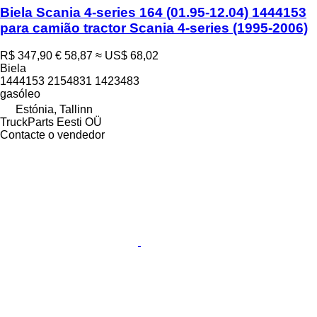
Biela Scania 4-series 164 (01.95-12.04) 1444153
para camião tractor Scania 4-series (1995-2006)
R$ 347,90
€ 58,87
≈ US$ 68,02
Biela
1444153 2154831 1423483
gasóleo
Estónia, Tallinn
TruckParts Eesti OÜ
Contacte o vendedor