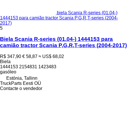
biela Scania R-series (01.04-)
1444153 para camião tractor Scania P,G,R,T-series (2004-
2017)
5
Biela Scania R-series (01.04-) 1444153 para
camião tractor Scania P,G,R,T-series (2004-2017)
R$ 347,90
€ 58,87
≈ US$ 68,02
Biela
1444153 2154831 1423483
gasóleo
Estónia, Tallinn
TruckParts Eesti OÜ
Contacte o vendedor