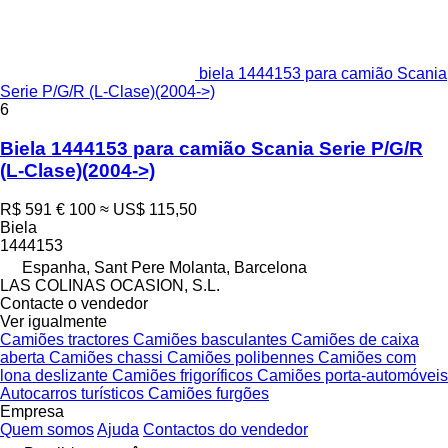
biela 1444153 para camião Scania
Serie P/G/R (L-Clase)(2004->)
6
Biela 1444153 para camião Scania Serie P/G/R
(L-Clase)(2004->)
R$ 591
€ 100
≈ US$ 115,50
Biela
1444153
Espanha, Sant Pere Molanta, Barcelona
LAS COLINAS OCASION, S.L.
Contacte o vendedor
Ver igualmente
Camiões tractores
Camiões basculantes
Camiões de caixa
aberta
Camiões chassi
Camiões polibennes
Camiões com
lona deslizante
Camiões frigoríficos
Camiões porta-automóveis
Autocarros turísticos
Camiões furgões
Empresa
Quem somos
Ajuda
Contactos do vendedor