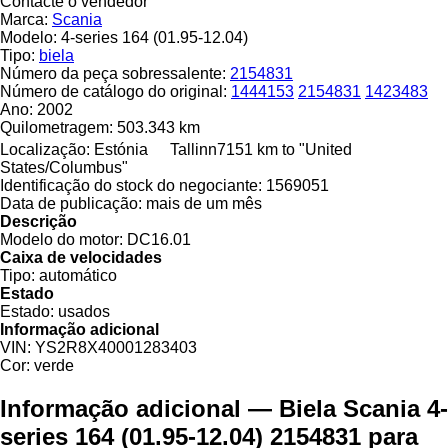
Contacte o vendedor
Marca:
Scania
Modelo:
4-series 164 (01.95-12.04)
Tipo:
biela
Número da peça sobressalente:
2154831
Número de catálogo do original:
1444153
2154831
1423483
Ano:
2002
Quilometragem:
503.343 km
Localização:
Estónia
Tallinn
7151 km to "United
States/Columbus"
Identificação do stock do negociante:
1569051
Data de publicação:
mais de um mês
Descrição
Modelo do motor:
DC16.01
Caixa de velocidades
Tipo:
automático
Estado
Estado:
usados
Informação adicional
VIN:
YS2R8X40001283403
Cor:
verde
Informação adicional — Biela Scania 4-
series 164 (01.95-12.04) 2154831 para