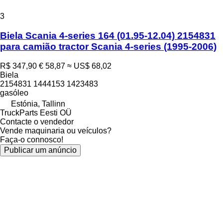
3
Biela Scania 4-series 164 (01.95-12.04) 2154831
para camião tractor Scania 4-series (1995-2006)
R$ 347,90
€ 58,87
≈ US$ 68,02
Biela
2154831 1444153 1423483
gasóleo
Estónia, Tallinn
TruckParts Eesti OÜ
Contacte o vendedor
Vende maquinaria ou veículos?
Faça-o connosco!
Publicar um anúncio