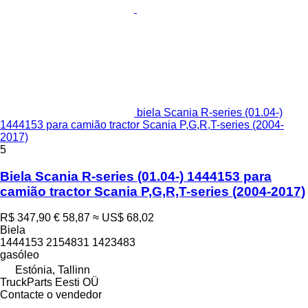
biela Scania R-series (01.04-)
1444153 para camião tractor Scania P,G,R,T-series (2004-
2017)
5
Biela Scania R-series (01.04-) 1444153 para
camião tractor Scania P,G,R,T-series (2004-2017)
R$ 347,90
€ 58,87
≈ US$ 68,02
Biela
1444153 2154831 1423483
gasóleo
Estónia, Tallinn
TruckParts Eesti OÜ
Contacte o vendedor