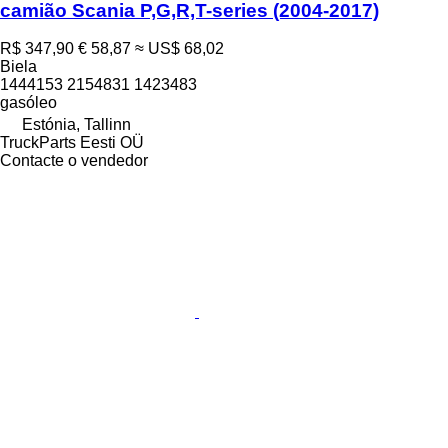
camião Scania P,G,R,T-series (2004-2017)
R$ 347,90
€ 58,87
≈ US$ 68,02
Biela
1444153 2154831 1423483
gasóleo
Estónia, Tallinn
TruckParts Eesti OÜ
Contacte o vendedor