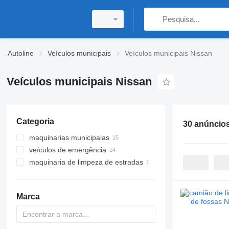
Autoline
Veículos municipais
Veículos municipais Nissan
Veículos municipais Nissan
Categoria
30 anúncio
maquinarias municipalas
veículos de emergência
camiões de lixo
maquinaria de limpeza de estradas
camiões polibennes
ambulâncias
camiões de limpeza e
carros de bombeiros
camiões de pulverização de água
desobstrução de fossas
camiões multibennes
Marca