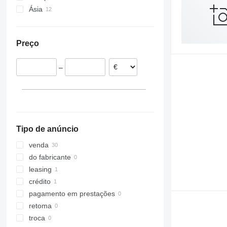
Trafic
Ásia
França
Alemanha
Emirados Árabes Unidos
Polónia
Japão
Preço
Espanha
Turquia
Roménia
–
Hungria
Tipo de anúncio
venda
do fabricante
leasing
crédito
pagamento em prestações
retoma
troca