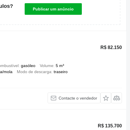
ulos?
Publicar um anúncio
R$ 82.150
mbustível
gasóleo
Volume
5 m³
a/mola
Modo de descarga
traseiro
Contacte o vendedor
R$ 135.700