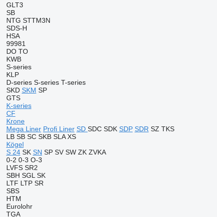
GLT3
SB
NTG
STTM3N
SDS-H
HSA
99981
DO
TO
KWB
S-series
KLP
D-series
S-series
T-series
SKD
SKM
SP
GTS
K-series
CF
Krone
Mega Liner
Profi Liner
SD
SDC
SDK
SDP
SDR
SZ
TKS
LB
SB
SC
SKB
SLA
XS
Kögel
S 24
SK
SN
SP
SV
SW
ZK
ZVKA
0-2
0-3
O-3
LVFS
SR2
SBH
SGL
SK
LTF
LTP
SR
SBS
HTM
Eurolohr
TGA