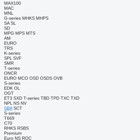
MAX100
MAC
MNL
G-series
MHKS
MHPS
SA
SL
SD
MPG
MPS
MTS
AM
EURO
TRS
K-series
SPL
SVF
SMR
T-series
ONCR
EURO
MCO
OSD
OSDS
OVB
S-series
EDK
OL
OGT
ET3
SXD
T-series
TBD
TPD
TXC
TXD
NPL
NS
NV
SBA
SCT
S-series
T669
C70
RHKS
RSBS
Premium
Euro
NS
ROC