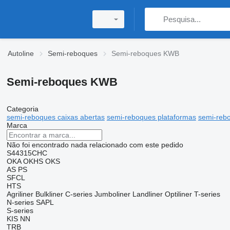
Autoline
Semi-reboques
Semi-reboques KWB
Semi-reboques KWB
Categoria
semi-reboques caixas abertas
semi-reboques plataformas
semi-reb
Marca
Não foi encontrado nada relacionado com este pedido
S44315CHC
OKA
OKHS
OKS
AS
PS
SFCL
HTS
Agriliner
Bulkliner
C-series
Jumboliner
Landliner
Optiliner
T-series
N-series
SAPL
S-series
KIS
NN
TRB