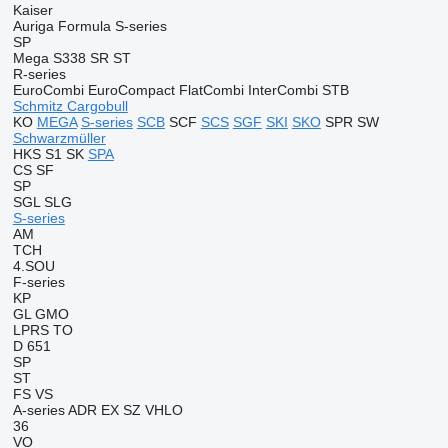
Kaiser
Auriga
Formula
S-series
SP
Mega
S338
SR
ST
R-series
EuroCombi
EuroCompact
FlatCombi
InterCombi
STB
Schmitz Cargobull
KO
MEGA
S-series
SCB
SCF
SCS
SGF
SKI
SKO
SPR
SW
Schwarzmüller
HKS
S1
SK
SPA
CS
SF
SP
SGL
SLG
S-series
AM
TCH
4.SOU
F-series
KP
GL
GMO
LPRS
TO
D 651
SP
ST
FS
VS
A-series
ADR
EX
SZ
VHLO
36
VO