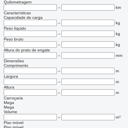
Quilometragem
–
km
Características
Capacidade de carga
–
kg
Peso líquido
–
kg
Peso bruto
–
kg
Altura do prato de engate
–
mm
Dimensões
Comprimento
–
m
Largura
–
m
Altura
–
m
Carroçaria
Mega
Mega
Volume
–
m³
Piso móvel
Piso móvel