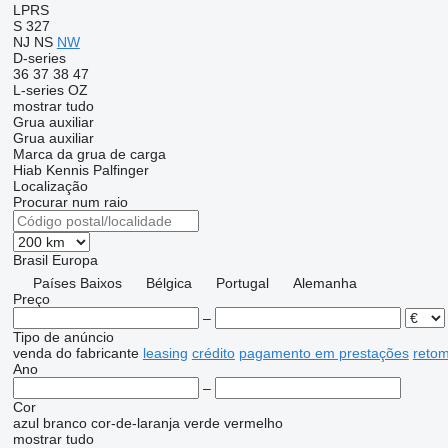
LPRS
S 327
NJ
NS
NW
D-series
36
37
38
47
L-series
OZ
mostrar tudo
Grua auxiliar
Grua auxiliar
Marca da grua de carga
Hiab
Kennis
Palfinger
Localização
Procurar num raio
Brasil
Europa
Países Baixos
Bélgica
Portugal
Alemanha
Preço
–
Tipo de anúncio
venda
do fabricante
leasing
crédito
pagamento em prestações
reto
Ano
–
Cor
azul
branco
cor-de-laranja
verde
vermelho
mostrar tudo