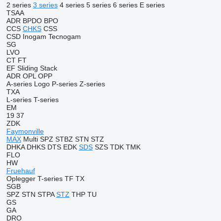
2 series
3 series
4 series
5 series
6 series
E series
TSAA
ADR
BPDO
BPO
CCS
CHKS
CSS
CSD
Inogam
Tecnogam
SG
LVO
CT
FT
EF
Sliding
Stack
ADR
OPL
OPP
A-series
Logo
P-series
Z-series
TXA
L-series
T-series
EM
19
37
ZDK
Faymonville
MAX
Multi
SPZ
STBZ
STN
STZ
DHKA
DHKS
DTS
EDK
SDS
SZS
TDK
TMK
FLO
HW
Fruehauf
Oplegger
T-series
TF
TX
SGB
SPZ
STN
STPA
STZ
THP
TU
GS
GA
DRO