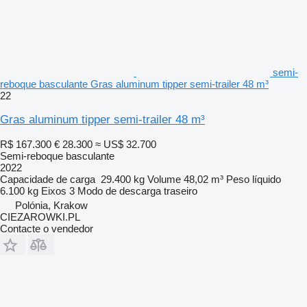
semi-
reboque basculante Gras aluminum tipper semi-trailer 48 m³
22
Gras aluminum tipper semi-trailer 48 m³
R$ 167.300
€ 28.300
≈ US$ 32.700
Semi-reboque basculante
2022
Capacidade de carga
29.400 kg
Volume
48,02 m³
Peso líquido
6.100 kg
Eixos
3
Modo de descarga
traseiro
Polónia, Krakow
CIEZAROWKI.PL
Contacte o vendedor