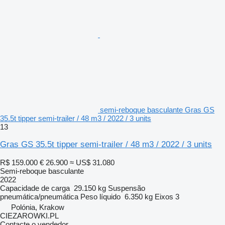
semi-reboque basculante Gras GS
35.5t tipper semi-trailer / 48 m3 / 2022 / 3 units
13
Gras GS 35.5t tipper semi-trailer / 48 m3 / 2022 / 3 units
R$ 159.000
€ 26.900
≈ US$ 31.080
Semi-reboque basculante
2022
Capacidade de carga
29.150 kg
Suspensão
pneumática/pneumática
Peso líquido
6.350 kg
Eixos
3
Polónia, Krakow
CIEZAROWKI.PL
Contacte o vendedor