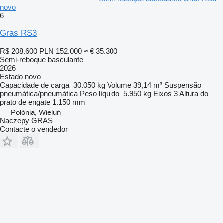
novo
6
Gras RS3
R$ 208.600
PLN 152.000
≈ € 35.300
Semi-reboque basculante
2026
Estado
novo
Capacidade de carga
30.050 kg
Volume
39,14 m³
Suspensão
pneumática/pneumática
Peso líquido
5.950 kg
Eixos
3
Altura do
prato de engate
1.150 mm
Polónia, Wieluń
Naczepy GRAS
Contacte o vendedor