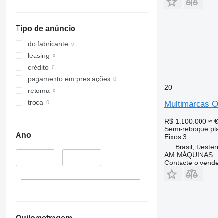
Tipo de anúncio
do fabricante
leasing
crédito
pagamento em prestações
20
retoma
troca
Multimarcas O
R$ 1.100.000
≈ 
Semi-reboque pl
Ano
Eixos
3
Brasil, Dester
AM MÁQUINAS
–
Contacte o vend
Quilometragem