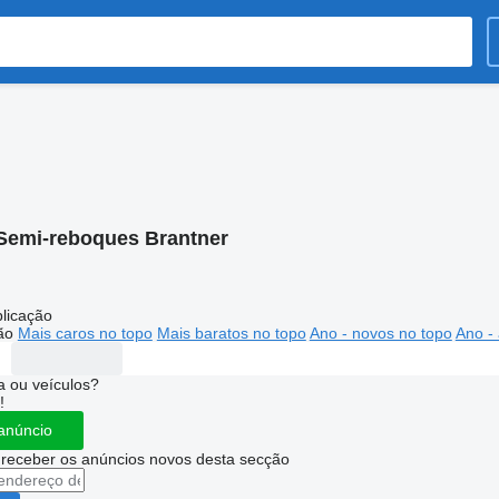
Semi-reboques Brantner
licação
ão
Mais caros no topo
Mais baratos no topo
Ano - novos no topo
Ano - 
 ou veículos?
!
anúncio
 receber os anúncios novos desta secção