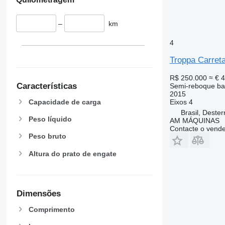
–
km
4
Troppa Carret
R$ 250.000
≈ € 
Características
Semi-reboque ba
2015
Eixos
4
Capacidade de carga
Brasil, Dester
Peso líquido
AM MÁQUINAS
Contacte o vend
Peso bruto
Altura do prato de engate
Dimensões
Comprimento