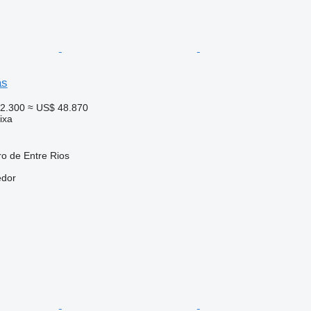
as
42.300
≈ US$ 48.870
ixa
ro de Entre Rios
edor