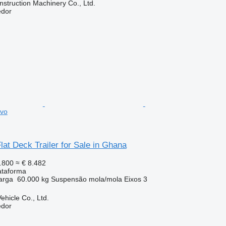
struction Machinery Co., Ltd.
edor
ovo
Flat Deck Trailer for Sale in Ghana
.800
≈ € 8.482
ataforma
arga
60.000 kg
Suspensão
mola/mola
Eixos
3
hicle Co., Ltd.
edor