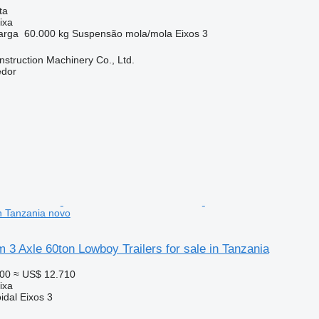
ta
ixa
arga
60.000 kg
Suspensão
mola/mola
Eixos
3
struction Machinery Co., Ltd.
edor
 in Tanzania novo
3 Axle 60ton Lowboy Trailers for sale in Tanzania
000
≈ US$ 12.710
ixa
oidal
Eixos
3