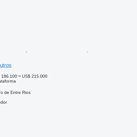
utros
€ 186.100
≈ US$ 215.000
ataforma
ro de Entre Rios
edor