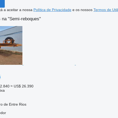
stá a aceitar a nossa
Política de Privacidade
e os nossos
Termos de Util
 na "Semi-reboques"
5
22.840
≈ US$ 26.390
ixa
ro de Entre Rios
edor