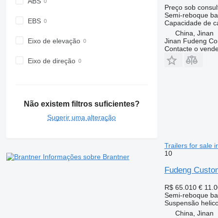
ABS
Preço sob consul
Semi-reboque ba
EBS
Capacidade de c
China, Jinan
Eixo de elevação
Jinan Fudeng Con
Contacte o vend
Eixo de direção
Não existem filtros suficientes?
Sugerir uma alteração
Trailers for sale
10
Informações sobre Brantner
Fudeng Custom 
R$ 65.010
€ 11.
Semi-reboque ba
Suspensão
helic
China, Jinan