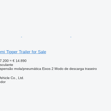
mi Tipper Trailer for Sale
7.200
≈ € 14.890
sculante
spensão
mola/pneumática
Eixos
2
Modo de descarga
traseiro
hicle Co., Ltd.
edor