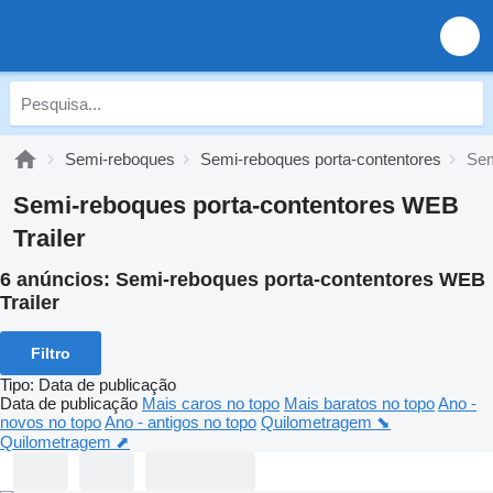
Semi-reboques
Semi-reboques porta-contentores
Sem
Semi-reboques porta-contentores WEB
Trailer
6 anúncios:
Semi-reboques porta-contentores WEB
Trailer
Filtro
Tipo
:
Data de publicação
Data de publicação
Mais caros no topo
Mais baratos no topo
Ano -
novos no topo
Ano - antigos no topo
Quilometragem ⬊
Quilometragem ⬈