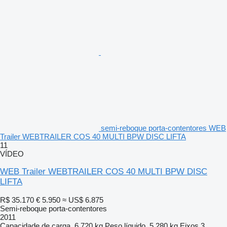
semi-reboque porta-contentores WEB
Trailer WEBTRAILER COS 40 MULTI BPW DISC LIFTA
11
VÍDEO
WEB Trailer WEBTRAILER COS 40 MULTI BPW DISC
LIFTA
R$ 35.170
€ 5.950
≈ US$ 6.875
Semi-reboque porta-contentores
2011
Capacidade de carga
6.720 kg
Peso líquido
5.280 kg
Eixos
3