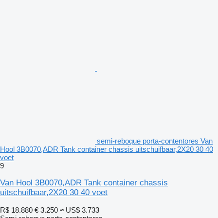
semi-reboque porta-contentores Van
Hool 3B0070,ADR Tank container chassis uitschuifbaar,2X20 30 40
voet
9
Van Hool 3B0070,ADR Tank container chassis
uitschuifbaar,2X20 30 40 voet
R$ 18.880
€ 3.250
≈ US$ 3.733