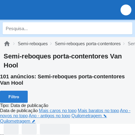
Semi-reboques
Semi-reboques porta-contentores
Sem
Semi-reboques porta-contentores Van
Hool
101 anúncios:
Semi-reboques porta-contentores
Van Hool
Filtro
Tipo
:
Data de publicação
Data de publicação
Mais caros no topo
Mais baratos no topo
Ano -
novos no topo
Ano - antigos no topo
Quilometragem ⬊
Quilometragem ⬈