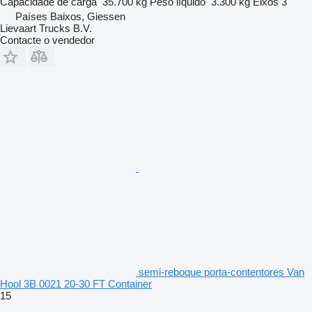
Capacidade de carga
35.700 kg
Peso líquido
3.300 kg
Eixos
3
Países Baixos, Giessen
Lievaart Trucks B.V.
Contacte o vendedor
semi-reboque porta-contentores Van
Hool 3B 0021 20-30 FT Container
15