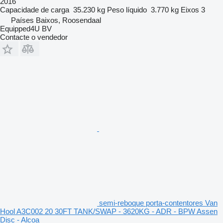
2016
Capacidade de carga
35.230 kg
Peso líquido
3.770 kg
Eixos
3
Países Baixos, Roosendaal
Equipped4U BV
Contacte o vendedor
semi-reboque porta-contentores Van
Hool A3C002 20 30FT TANK/SWAP - 3620KG - ADR - BPW Assen
Disc - Alcoa