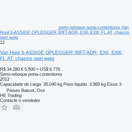
semi-reboque porta-contentores Van
Hool 3-ASSIGE OPLEGGER 30FT,ADR, EXll, EXlll, FL,AT, chassis
own weig
12
Van Hool 3-ASSIGE OPLEGGER 30FT,ADR, EXll, EXlll,
FL,AT, chassis own weig
R$ 34.280
€ 5.900
≈ US$ 6.776
Semi-reboque porta-contentores
2012
Capacidade de carga
35.040 kg
Peso líquido
3.960 kg
Eixos
3
Países Baixos, Oss
HE Trading
Contacte o vendedor