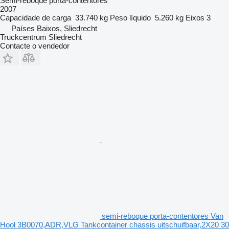
Semi-reboque porta-contentores
2007
Capacidade de carga
33.740 kg
Peso líquido
5.260 kg
Eixos
3
Países Baixos, Sliedrecht
Truckcentrum Sliedrecht
Contacte o vendedor
semi-reboque porta-contentores Van
Hool 3B0070,ADR,VLG Tankcontainer chassis uitschuifbaar,2X20 30