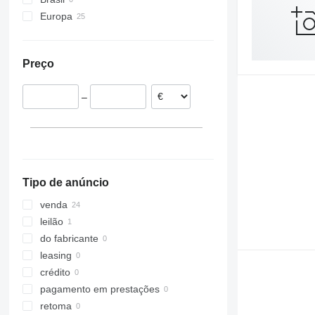
Europa
Países Baixos
Bélgica
Preço
França
Portugal
–
Polónia
Espanha
Tipo de anúncio
venda
leilão
do fabricante
leasing
crédito
pagamento em prestações
retoma