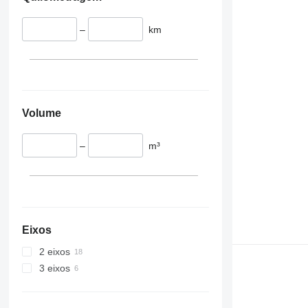
–
km
Volume
–
m³
Eixos
2 eixos
3 eixos