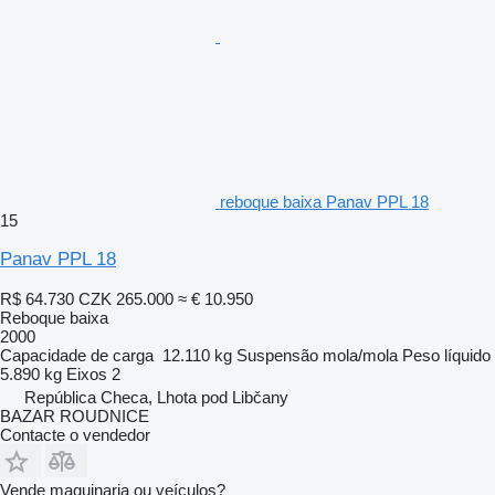
reboque baixa Panav PPL 18
15
Panav PPL 18
R$ 64.730
CZK 265.000
≈ € 10.950
Reboque baixa
2000
Capacidade de carga
12.110 kg
Suspensão
mola/mola
Peso líquido
5.890 kg
Eixos
2
República Checa, Lhota pod Libčany
BAZAR ROUDNICE
Contacte o vendedor
Vende maquinaria ou veículos?