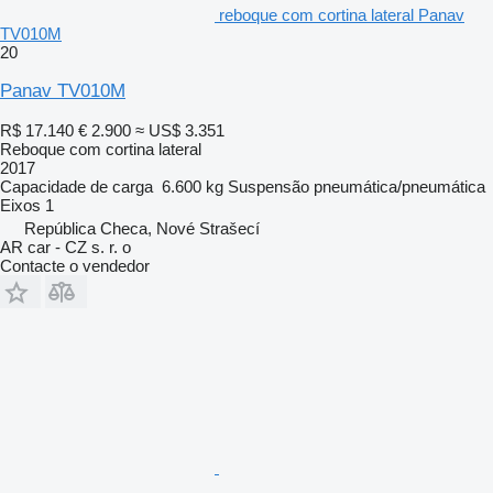
reboque com cortina lateral Panav
TV010M
20
Panav TV010M
R$ 17.140
€ 2.900
≈ US$ 3.351
Reboque com cortina lateral
2017
Capacidade de carga
6.600 kg
Suspensão
pneumática/pneumática
Eixos
1
República Checa, Nové Strašecí
AR car - CZ s. r. o
Contacte o vendedor