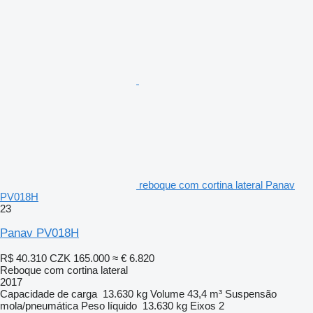
reboque com cortina lateral Panav
PV018H
23
Panav PV018H
R$ 40.310
CZK 165.000
≈ € 6.820
Reboque com cortina lateral
2017
Capacidade de carga
13.630 kg
Volume
43,4 m³
Suspensão
mola/pneumática
Peso líquido
13.630 kg
Eixos
2