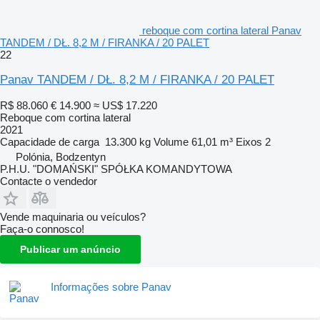
reboque com cortina lateral Panav
TANDEM / DŁ. 8,2 M / FIRANKA / 20 PALET
22
Panav TANDEM / DŁ. 8,2 M / FIRANKA / 20 PALET
R$ 88.060
€ 14.900
≈ US$ 17.220
Reboque com cortina lateral
2021
Capacidade de carga
13.300 kg
Volume
61,01 m³
Eixos
2
Polónia, Bodzentyn
P.H.U. "DOMAŃSKI" SPÓŁKA KOMANDYTOWA
Contacte o vendedor
Vende maquinaria ou veículos?
Faça-o connosco!
Publicar um anúncio
Informações sobre Panav