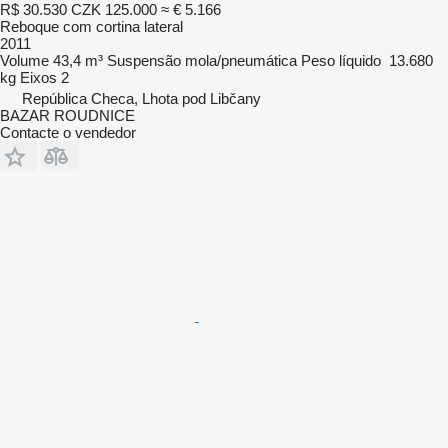
R$ 30.530
CZK 125.000
≈ € 5.166
Reboque com cortina lateral
2011
Volume
43,4 m³
Suspensão
mola/pneumática
Peso líquido
13.680
kg
Eixos
2
República Checa, Lhota pod Libčany
BAZAR ROUDNICE
Contacte o vendedor