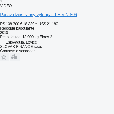
7
VÍDEO
Panav dvojstranný vyklápač FE VIN 806
R$ 108.300
€ 18.330
≈ US$ 21.180
Reboque basculante
2019
Peso líquido
18.000 kg
Eixos
2
Eslováquia, Levice
SLOVAK FINANCE s.r.o.
Contacte o vendedor