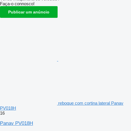
Faça-o connosco!
Publicar um anúncio
reboque com cortina lateral Panav
PV018H
16
Panav PV018H