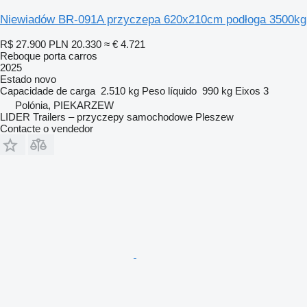
Niewiadów BR-091A przyczepa 620x210cm podłoga 3500kg
R$ 27.900
PLN 20.330
≈ € 4.721
Reboque porta carros
2025
Estado
novo
Capacidade de carga
2.510 kg
Peso líquido
990 kg
Eixos
3
Polónia, PIEKARZEW
LIDER Trailers – przyczepy samochodowe Pleszew
Contacte o vendedor