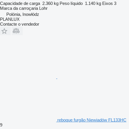
Capacidade de carga
2.360 kg
Peso líquido
1.140 kg
Eixos
3
Marca da carroçaria
Lohr
Polónia, Inowłódz
PLANLUX
Contacte o vendedor
reboque furgão Niewiadów FL133HC
9