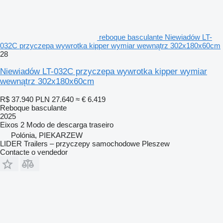
reboque basculante Niewiadów LT-
032C przyczepa wywrotka kipper wymiar wewnątrz 302x180x60cm
28
Niewiadów LT-032C przyczepa wywrotka kipper wymiar
wewnątrz 302x180x60cm
R$ 37.940
PLN 27.640
≈ € 6.419
Reboque basculante
2025
Eixos
2
Modo de descarga
traseiro
Polónia, PIEKARZEW
LIDER Trailers – przyczepy samochodowe Pleszew
Contacte o vendedor