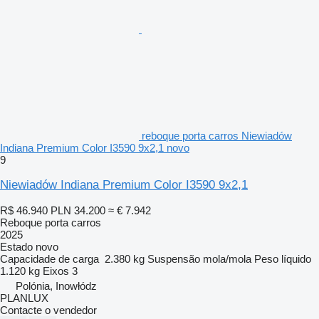
reboque porta carros Niewiadów
Indiana Premium Color I3590 9x2,1 novo
9
Niewiadów Indiana Premium Color I3590 9x2,1
R$ 46.940
PLN 34.200
≈ € 7.942
Reboque porta carros
2025
Estado
novo
Capacidade de carga
2.380 kg
Suspensão
mola/mola
Peso líquido
1.120 kg
Eixos
3
Polónia, Inowłódz
PLANLUX
Contacte o vendedor