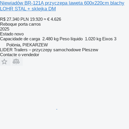
Niewiadów BR-121A przyczepa laweta 600x220cm blachy
LOHR STAL + sklejka DM
R$ 27.340
PLN 19.920
≈ € 4.626
Reboque porta carros
2025
Estado
novo
Capacidade de carga
2.480 kg
Peso líquido
1.020 kg
Eixos
3
Polónia, PIEKARZEW
LIDER Trailers – przyczepy samochodowe Pleszew
Contacte o vendedor