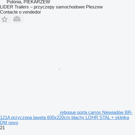
Polónia, PIEKARZEW
LIDER Trailers – przyczepy samochodowe Pleszew
Contacte o vendedor
reboque porta carros Niewiadów BR-
121A przyczepa laweta 600x220cm blachy LOHR STAL + sklejka
DM novo
21