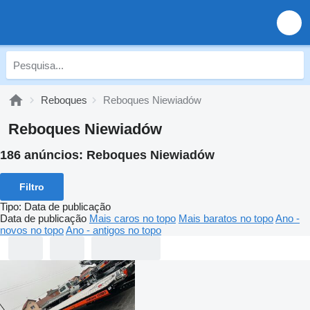
Reboques
Reboques Niewiadów
Reboques Niewiadów
186 anúncios:
Reboques Niewiadów
Filtro
Tipo
:
Data de publicação
Data de publicação
Mais caros no topo
Mais baratos no topo
Ano -
novos no topo
Ano - antigos no topo