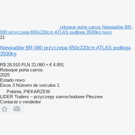
reboque porta carros Niewiadów BR-
080 przyczepa 650x220cm ATLAS podłoga 3500kg novo
21
Niewiadów BR-080 przyczepa 650x220cm ATLAS podłoga
3500kg
R$ 28.910
PLN 21.060
≈ € 4.891
Reboque porta carros
2025
Estado
novo
Eixos
3
Número de veículos
1
Polónia, PIEKARZEW
LIDER Trailers – przyczepy samochodowe Pleszew
Contacte o vendedor