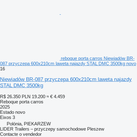
reboque porta carros Niewiadów BR-
087 przyczepa 600x210cm laweta najazdy STAL DMC 3500kg novo
16
Niewiadów BR-087 przyczepa 600x210cm laweta najazdy
STAL DMC 3500kg
R$ 26.350
PLN 19.200
≈ € 4.459
Reboque porta carros
2025
Estado
novo
Eixos
3
Polónia, PIEKARZEW
LIDER Trailers – przyczepy samochodowe Pleszew
Contacte o vendedor