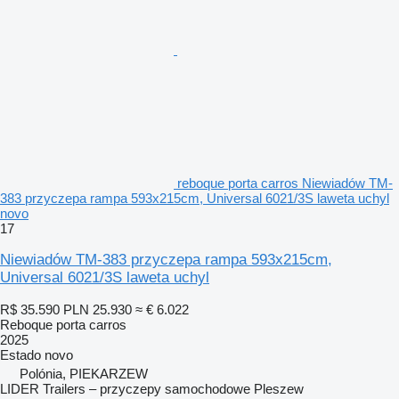
reboque porta carros Niewiadów TM-
383 przyczepa rampa 593x215cm, Universal 6021/3S laweta uchyl
novo
17
Niewiadów TM-383 przyczepa rampa 593x215cm,
Universal 6021/3S laweta uchyl
R$ 35.590
PLN 25.930
≈ € 6.022
Reboque porta carros
2025
Estado
novo
Polónia, PIEKARZEW
LIDER Trailers – przyczepy samochodowe Pleszew