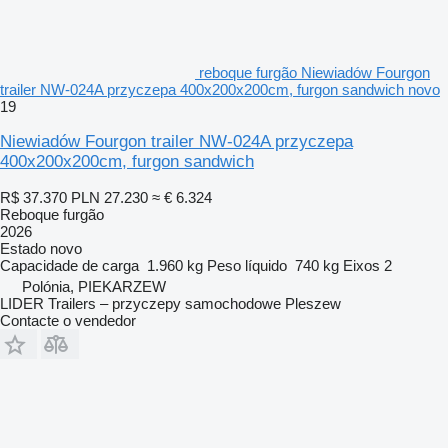
reboque furgão Niewiadów Fourgon
trailer NW-024A przyczepa 400x200x200cm, furgon sandwich novo
19
Niewiadów Fourgon trailer NW-024A przyczepa
400x200x200cm, furgon sandwich
R$ 37.370
PLN 27.230
≈ € 6.324
Reboque furgão
2026
Estado
novo
Capacidade de carga
1.960 kg
Peso líquido
740 kg
Eixos
2
Polónia, PIEKARZEW
LIDER Trailers – przyczepy samochodowe Pleszew
Contacte o vendedor