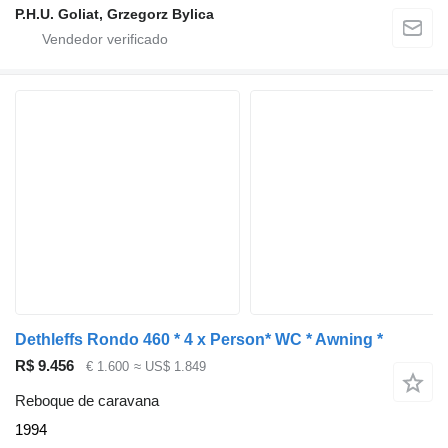
P.H.U. Goliat, Grzegorz Bylica
Dethleffs Rondo 460 * 4 x Person* WC * Awning *
R$ 9.456
€ 1.600
≈ US$ 1.849
Reboque de caravana
1994