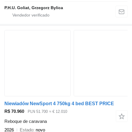
P.H.U. Goliat, Grzegorz Bylica
Niewiadów NewSport 4 750kg 4 bed BEST PRICE
R$ 70.960
PLN 51.700
≈ € 12.010
Reboque de caravana
2026
Estado
novo