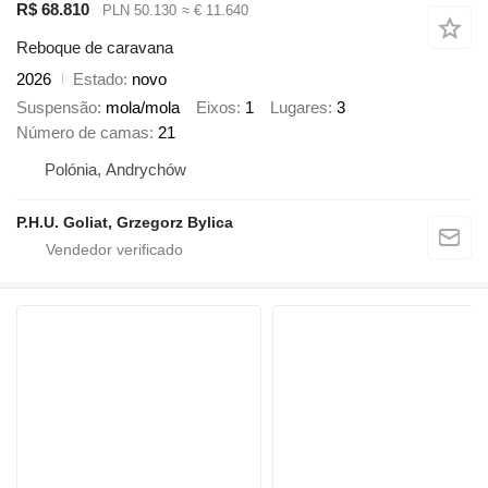
R$ 68.810
PLN 50.130
≈ € 11.640
Reboque de caravana
2026
Estado
novo
Suspensão
mola/mola
Eixos
1
Lugares
3
Número de camas
21
Polónia, Andrychów
P.H.U. Goliat, Grzegorz Bylica