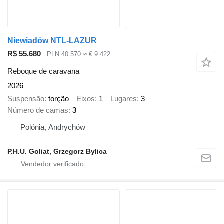
Niewiadów NTL-LAZUR
R$ 55.680
PLN 40.570
≈ € 9.422
Reboque de caravana
2026
Suspensão
torção
Eixos
1
Lugares
3
Número de camas
3
Polónia, Andrychów
P.H.U. Goliat, Grzegorz Bylica