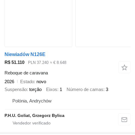
Niewiadów N126E
R$ 51.110
PLN 37.240
≈ € 8.648
Reboque de caravana
2026
Estado
novo
Suspensão
torção
Eixos
1
Número de camas
3
Polónia, Andrychów
P.H.U. Goliat, Grzegorz Bylica