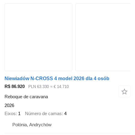
Niewiadów N-CROSS 4 model 2026 dla 4 osób
R$ 86.920
PLN 63.330
≈ € 14.710
Reboque de caravana
2026
Eixos
1
Número de camas
4
Polónia, Andrychów