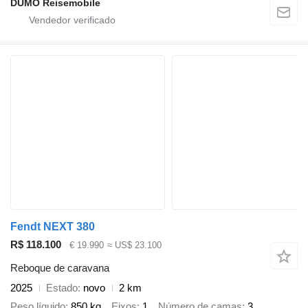
DUMO Reisemobile
Fendt NEXT 380
R$ 118.100
€ 19.990
≈ US$ 23.100
Reboque de caravana
2025
Estado
novo
2 km
Peso líquido
850 kg
Eixos
1
Número de camas
3