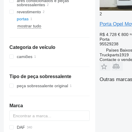
ares condicionados e peças
sobressalentes
revestimento
compressores de ar condicionado
2
portas
vidros laterais
mangueiras de ar condicionado
Porta Opel Mo
mostrar tudo
R$ 4.728
€ 800
≈
Porta
95529238
Categoria de veículo
Países Baixos
Truckparts1919
camiões
Contacte o vend
Tipo de peça sobressalente
Outras marcas
peça sobressalente original
Marca
DAF
BM
A-series
4-Series
C-series