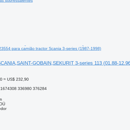
s sobressalentes
23554 para camião tractor Scania 3-series (1987-1998)
SCANIA,SAINT-GOBAIN,SEKURIT 3-series 113 (01.88-12.96) 
60
≈ US$ 232,90
 1674308 336980 376284
nn
 OÜ
edor