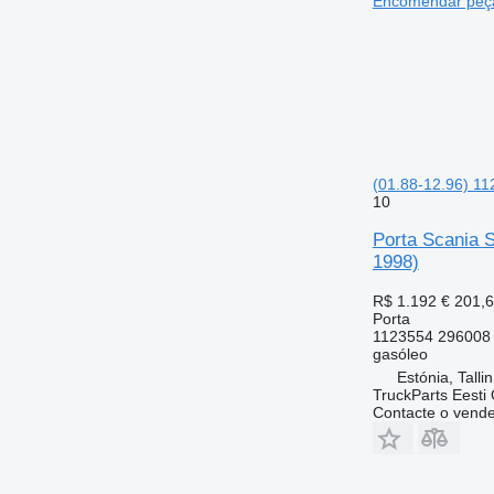
Encomendar peça
(01.88-12.96) 11
10
Porta Scania 
1998)
R$ 1.192
€ 201,
Porta
1123554 296008
gasóleo
Estónia, Talli
TruckParts Eesti
Contacte o vend