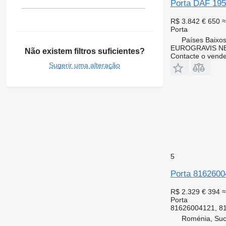
Porta DAF 195
R$ 3.842
€ 650
≈
Porta
Países Baixos
EUROGRAVIS N
Não existem filtros suficientes?
Contacte o vend
Sugerir uma alteração
5
Porta 8162600
R$ 2.329
€ 394
≈
Porta
81626004121, 8
Roménia, Su