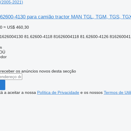
(2005-2021)
62600-4130 para camião tractor MAN TGL, TGM, TGS, TGX
40
≈ US$ 460,30
1626004130 81.62600-4118 81626004118 81.62600-4126 8162600412
nn
 OÜ
edor
 receber os anúncios novos desta secção
stá a aceitar a nossa
Política de Privacidade
e os nossos
Termos de Util