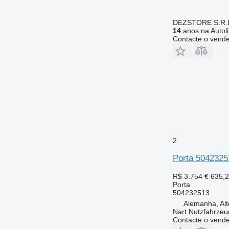
DEZSTORE S.R.
14
anos na Autol
Contacte o vend
2
Porta 504232
R$ 3.754
€ 635,
Porta
504232513
Alemanha, Alt
Nart Nutzfahrzeu
Contacte o vend