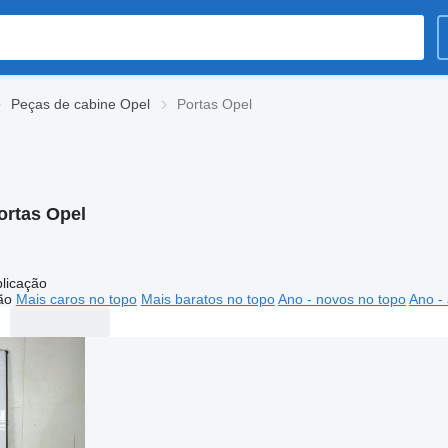
Peças de cabine Opel
Portas Opel
ortas Opel
licação
ão
Mais caros no topo
Mais baratos no topo
Ano - novos no topo
Ano - 