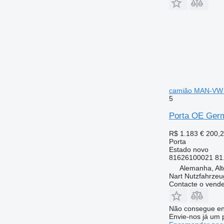
camião MAN-VW
5
Porta OE Ger
R$ 1.183
€ 200,
Porta
Estado
novo
81626100021 81
Alemanha, Alt
Nart Nutzfahrzeu
Contacte o vend
Não consegue en
Envie-nos já um 