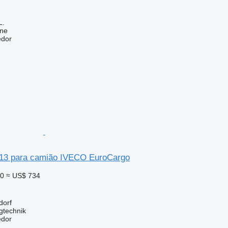
L.
ine
edor
513 para camião IVECO EuroCargo
20
≈ US$ 734
dorf
gtechnik
edor