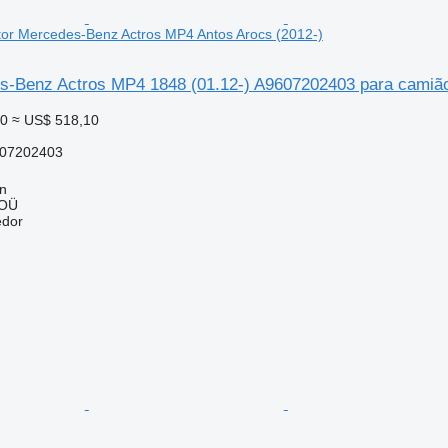
tor Mercedes-Benz Actros MP4 Antos Arocs (2012-)
s-Benz Actros MP4 1848 (01.12-) A9607202403 para camião
40
≈ US$ 518,10
07202403
nn
 OÜ
edor