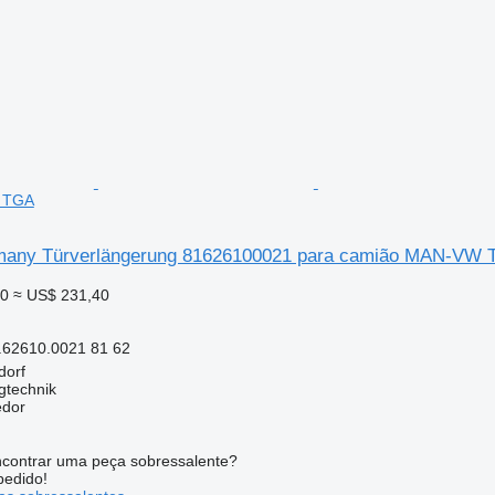
 TGA
many Türverlängerung 81626100021 para camião MAN-VW
20
≈ US$ 231,40
.62610.0021 81 62
dorf
gtechnik
edor
contrar uma peça sobressalente?
pedido!