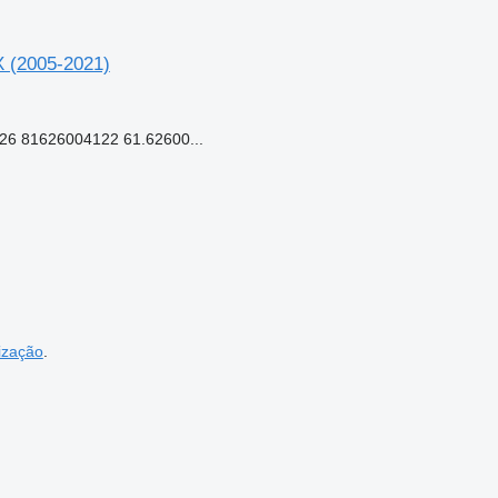
 (2005-2021)
6 81626004122 61.62600...
ização
.