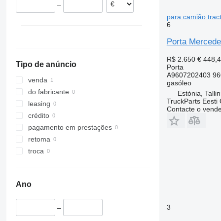
–
para camião trac
6
Porta Mercede
R$ 2.650
€ 448,
Tipo de anúncio
Porta
A9607202403 96
venda
gasóleo
do fabricante
Estónia, Talli
TruckParts Eesti
leasing
Contacte o vend
crédito
pagamento em prestações
retoma
troca
Ano
3
–