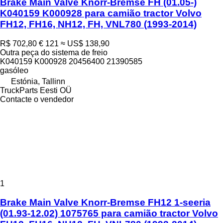
Brake Main Valve Knorr-Bremse FH (01.05-)
K040159 K000928 para camião tractor Volvo
FH12, FH16, NH12, FH, VNL780 (1993-2014)
R$ 702,80
€ 121
≈ US$ 138,90
Outra peça do sistema de freio
K040159 K000928 20456400 21390585
gasóleo
Estónia, Tallinn
TruckParts Eesti OÜ
Contacte o vendedor
1
Brake Main Valve Knorr-Bremse FH12 1-seeria
(01.93-12.02) 1075765 para camião tractor Volvo