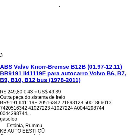
3
ABS Valve Knorr-Bremse B12B (01.97-12.11)
BR9191 II41119F para autocarro Volvo B6, B7,
B9, B10, B12 bus (1978-2011)
R$ 249,80
€ 43
≈ US$ 49,39
Outra peça do sistema de freio
BR9191 II41119F 20516342 21893128 5001866013
7420516342 41027223 41027224 A0044298744
0044298744...
gasóleo
Estónia, Rummu
KB AUTO EESTI OÜ