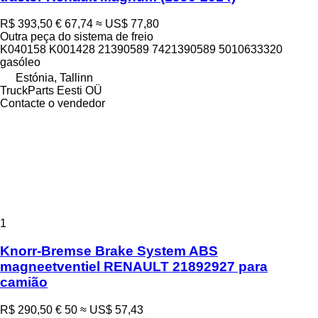
R$ 393,50
€ 67,74
≈ US$ 77,80
Outra peça do sistema de freio
K040158 K001428 21390589 7421390589 5010633320
gasóleo
Estónia, Tallinn
TruckParts Eesti OÜ
Contacte o vendedor
1
Knorr-Bremse Brake System ABS
magneetventiel RENAULT 21892927 para
camião
R$ 290,50
€ 50
≈ US$ 57,43