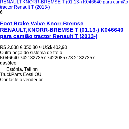
RENAULT,KNORR-BREMSE T (01.13-) K046640 para camião
tractor Renault T (2013-)
6
Foot Brake Valve Knorr-Bremse
RENAULT,KNORR-BREMSE T (01.13-) K046640
para camião tractor Renault T (2013-)
R$ 2.038
€ 350,80
≈ US$ 402,90
Outra peça do sistema de freio
K046640 7421327357 7422085773 21327357
gasóleo
Estónia, Tallinn
TruckParts Eesti OÜ
Contacte o vendedor