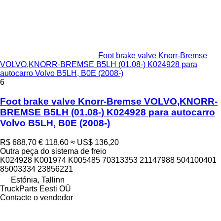
Foot brake valve Knorr-Bremse
VOLVO,KNORR-BREMSE B5LH (01.08-) K024928 para
autocarro Volvo B5LH, B0E (2008-)
6
Foot brake valve Knorr-Bremse VOLVO,KNORR-
BREMSE B5LH (01.08-) K024928 para autocarro
Volvo B5LH, B0E (2008-)
R$ 688,70
€ 118,60
≈ US$ 136,20
Outra peça do sistema de freio
K024928 K001974 K005485 70313353 21147988 504100401
85003334 23856221
Estónia, Tallinn
TruckParts Eesti OÜ
Contacte o vendedor