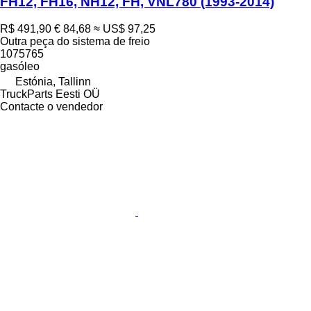
FH12, FH16, NH12, FH, VNL780 (1993-2014)
R$ 491,90
€ 84,68
≈ US$ 97,25
Outra peça do sistema de freio
1075765
gasóleo
Estónia, Tallinn
TruckParts Eesti OÜ
Contacte o vendedor