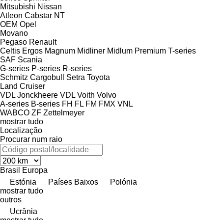
Mitsubishi
Nissan
Atleon
Cabstar
NT
OEM
Opel
Movano
Pegaso
Renault
Celtis
Ergos
Magnum
Midliner
Midlum
Premium
T-series
SAF
Scania
G-series
P-series
R-series
Schmitz Cargobull
Setra
Toyota
Land Cruiser
VDL Jonckheere
VDL
Voith
Volvo
A-series
B-series
FH
FL
FM
FMX
VNL
WABCO
ZF
Zettelmeyer
mostrar tudo
Localização
Procurar num raio
Brasil
Europa
Estónia
Países Baixos
Polónia
mostrar tudo
outros
Ucrânia