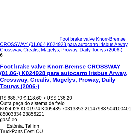
Foot brake valve Knorr-Bremse
CROSSWAY (01.06-) K024928 para autocarro Irisbus Arway,
Crossway, Crealis, Magelys, Proway, Daily Tourys (2006-)
6
Foot brake valve Knorr-Bremse CROSSWAY
(01.06-) K024928 para autocarro Irisbus Arway,
Crossway, Crealis, Magelys, Proway, Daily
Tourys (2006-)
R$ 688,70
€ 118,60
≈ US$ 136,20
Outra peça do sistema de freio
K024928 K001974 K005485 70313353 21147988 504100401
85003334 23856221
gasóleo
Estónia, Tallinn
TruckParts Eesti OÜ