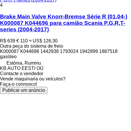
4
Brake Main Valve Knorr-Bremse Série R (01.04-)
K000087 K044696 para camião Scania P,G,R,T-
series (2004-2017)
R$ 639
€ 110
≈ US$ 126,30
Outra peça do sistema de freio
K000087 K044696 1442938 1793024 1942899 1867518
gasóleo
Estónia, Rummu
KB AUTO EESTI OÜ
Contacte o vendedor
Vende maquinaria ou veículos?
Faça-o connosco!
Publicar um anúncio