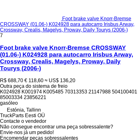
Foot brake valve Knorr-Bremse
CROSSWAY (01.06-) K024928 para autocarro Irisbus Arway,
Crossway, Crealis, Magelys, Proway, Daily Tourys (2006-)
7
Foot brake valve Knorr-Bremse CROSSWAY
(01.06-) K024928 para autocarro Irisbus Arway,
Crossway, Crealis, Magelys, Proway, Daily
Tourys (2006-)
R$ 688,70
€ 118,60
≈ US$ 136,20
Outra peça do sistema de freio
K024928 K001974 K005485 70313353 21147988 504100401
85003334 23856221
gasóleo
Estónia, Tallinn
TruckParts Eesti OÜ
Contacte o vendedor
Não consegue encontrar uma peça sobressalente?
Envie-nos já um pedido!
Encomendar peças sobressalentes