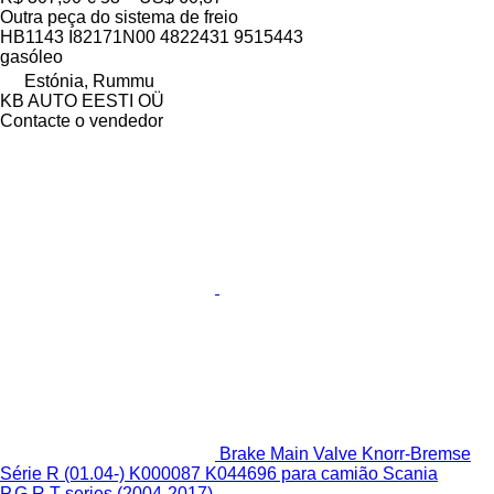
Outra peça do sistema de freio
HB1143 I82171N00 4822431 9515443
gasóleo
Estónia, Rummu
KB AUTO EESTI OÜ
Contacte o vendedor
Brake Main Valve Knorr-Bremse
Série R (01.04-) K000087 K044696 para camião Scania
P,G,R,T-series (2004-2017)