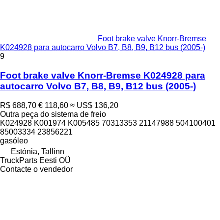
Foot brake valve Knorr-Bremse
K024928 para autocarro Volvo B7, B8, B9, B12 bus (2005-)
9
Foot brake valve Knorr-Bremse K024928 para
autocarro Volvo B7, B8, B9, B12 bus (2005-)
R$ 688,70
€ 118,60
≈ US$ 136,20
Outra peça do sistema de freio
K024928 K001974 K005485 70313353 21147988 504100401
85003334 23856221
gasóleo
Estónia, Tallinn
TruckParts Eesti OÜ
Contacte o vendedor