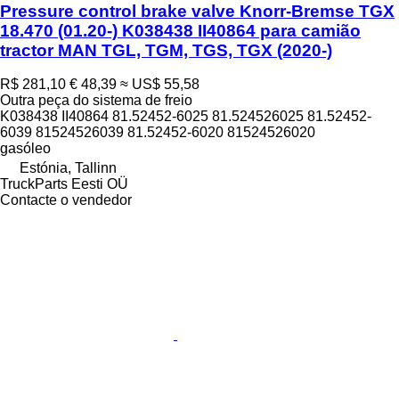
Pressure control brake valve Knorr-Bremse TGX
18.470 (01.20-) K038438 II40864 para camião
tractor MAN TGL, TGM, TGS, TGX (2020-)
R$ 281,10
€ 48,39
≈ US$ 55,58
Outra peça do sistema de freio
K038438 II40864 81.52452-6025 81.524526025 81.52452-
6039 81524526039 81.52452-6020 81524526020
gasóleo
Estónia, Tallinn
TruckParts Eesti OÜ
Contacte o vendedor