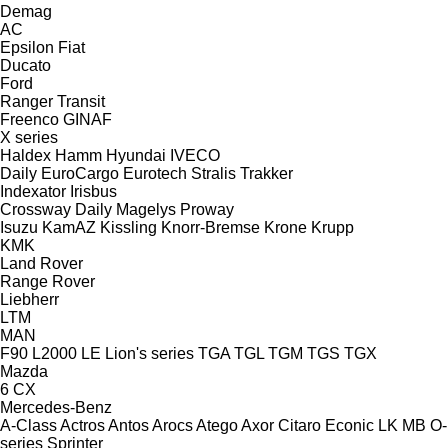
Demag
AC
Epsilon
Fiat
Ducato
Ford
Ranger
Transit
Freenco
GINAF
X series
Haldex
Hamm
Hyundai
IVECO
Daily
EuroCargo
Eurotech
Stralis
Trakker
Indexator
Irisbus
Crossway
Daily
Magelys
Proway
Isuzu
KamAZ
Kissling
Knorr-Bremse
Krone
Krupp
KMK
Land Rover
Range Rover
Liebherr
LTM
MAN
F90
L2000
LE
Lion's series
TGA
TGL
TGM
TGS
TGX
Mazda
6
CX
Mercedes-Benz
A-Class
Actros
Antos
Arocs
Atego
Axor
Citaro
Econic
LK
MB
O-
series
Sprinter