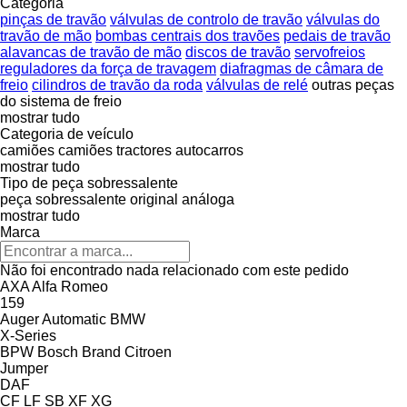
Categoria
pinças de travão
válvulas de controlo de travão
válvulas do
travão de mão
bombas centrais dos travões
pedais de travão
alavancas de travão de mão
discos de travão
servofreios
reguladores da força de travagem
diafragmas de câmara de
freio
cilindros de travão da roda
válvulas de relé
outras peças
do sistema de freio
mostrar tudo
Categoria de veículo
camiões
camiões tractores
autocarros
mostrar tudo
Tipo de peça sobressalente
peça sobressalente original
análoga
mostrar tudo
Marca
Não foi encontrado nada relacionado com este pedido
AXA
Alfa Romeo
159
Auger
Automatic
BMW
X-Series
BPW
Bosch
Brand
Citroen
Jumper
DAF
CF
LF
SB
XF
XG