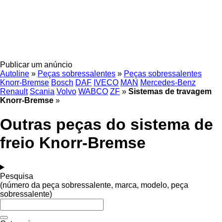
Publicar um anúncio
Autoline
»
Peças sobressalentes
»
Peças sobressalentes
Knorr-Bremse
Bosch
DAF
IVECO
MAN
Mercedes-Benz
Renault
Scania
Volvo
WABCO
ZF
»
Sistemas de travagem
Knorr-Bremse
»
Outras peças do sistema de
freio Knorr-Bremse
Pesquisa
(número da peça sobressalente, marca, modelo, peça
sobressalente)