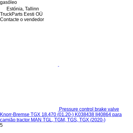
gasóleo
Estónia, Tallinn
TruckParts Eesti OÜ
Contacte o vendedor
Pressure control brake valve
Knorr-Bremse TGX 18.470 (01.20-) K038438 II40864 para
camião tractor MAN TGL, TGM, TGS, TGX (2020-)
5