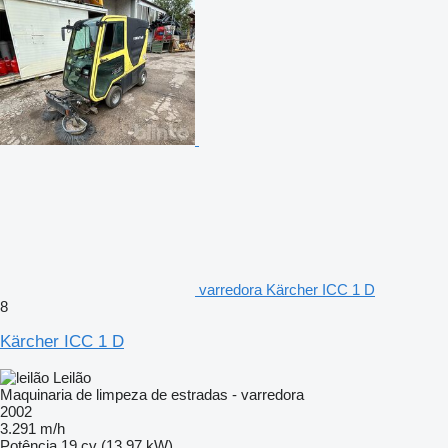
varredora Kärcher ICC 1 D
8
Kärcher ICC 1 D
Leilão
Maquinaria de limpeza de estradas - varredora
2002
3.291 m/h
Potência
19 cv (13.97 kW)