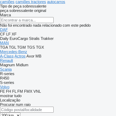
camiões
camiões tractores
autocarros
Tipo de peça sobressalente
peça sobressalente original
Marca
Não foi encontrado nada relacionado com este pedido
DAF
CF
LF
XF
Daily
EuroCargo
Stralis
Trakker
MAN
TGA
TGL
TGM
TGS
TGX
Mercedes-Benz
A-Class
Actros
Axor
MB
Renault
Magnum
Midlum
Scania
R-series
R450
S-series
Volvo
FE
FH
FL
FM
FMX
VNL
mostrar tudo
Localização
Procurar num raio