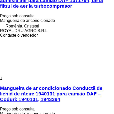
admisie aer para camião DAF 1371794, de la
filtrul de aer la turbocompresor
Preço sob consulta
Mangueira de ar condicionado
Roménia, Cristesti
ROYAL DRU AGRO S.R.L.
Contacte o vendedor
1
Mangueira de ar condicionado Conductă de
lichid de răcire 1940131 para camião DAF –
Coduri: 1940131, 1943394
Preço sob consulta
Mangueira de ar condicionado