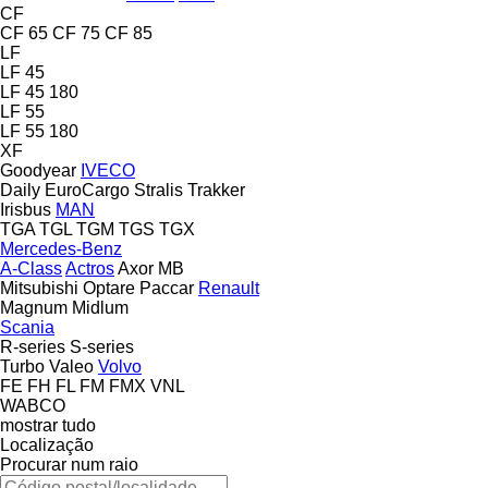
CF
CF 65
CF 75
CF 85
LF
LF 45
LF 45 180
LF 55
LF 55 180
XF
Goodyear
IVECO
Daily
EuroCargo
Stralis
Trakker
Irisbus
MAN
TGA
TGL
TGM
TGS
TGX
Mercedes-Benz
A-Class
Actros
Axor
MB
Mitsubishi
Optare
Paccar
Renault
Magnum
Midlum
Scania
R-series
S-series
Turbo
Valeo
Volvo
FE
FH
FL
FM
FMX
VNL
WABCO
mostrar tudo
Localização
Procurar num raio