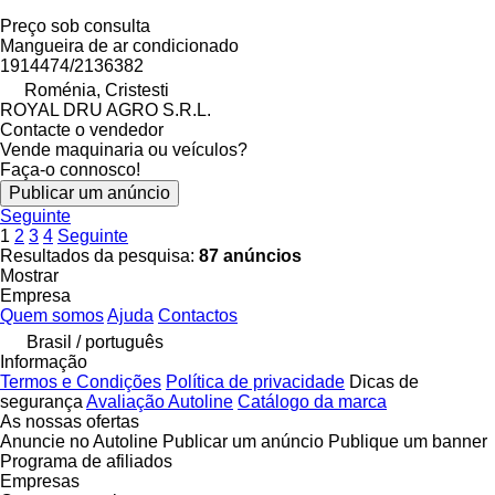
Preço sob consulta
Mangueira de ar condicionado
1914474/2136382
Roménia, Cristesti
ROYAL DRU AGRO S.R.L.
Contacte o vendedor
Vende maquinaria ou veículos?
Faça-o connosco!
Publicar um anúncio
Seguinte
1
2
3
4
Seguinte
Resultados da pesquisa:
87 anúncios
Mostrar
Empresa
Quem somos
Ajuda
Contactos
Brasil / português
Informação
Termos e Condições
Política de privacidade
Dicas de
segurança
Avaliação Autoline
Catálogo da marca
As nossas ofertas
Anuncie no Autoline
Publicar um anúncio
Publique um banner
Programa de afiliados
Empresas