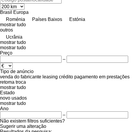
Brasil
Europa
Roménia
Países Baixos
Estónia
mostrar tudo
outros
Ucrânia
mostrar tudo
mostrar tudo
Preço
–
Tipo de anúncio
venda
do fabricante
leasing
crédito
pagamento em prestações
retoma
troca
mostrar tudo
Estado
novo
usados
mostrar tudo
Ano
–
Não existem filtros suficientes?
Sugerir uma alteração
Resultados da pesquisa: