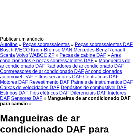
Publicar um anúncio
Autoline
»
Peças sobressalentes
»
Peças sobressalentes DAF
Bosch
IVECO
Knorr-Bremse
MAN
Mercedes-Benz
Renault
Scania
Volvo
WABCO
ZF
»
Peças de cabine DAF
»
Ares
condicionados e peças sobressalentes DAF
»
Mangueiras de
ar condicionado DAF
Radiadores de ar condicionado DAF
Compressores de ar condicionado DAF
Ar condicionados
automóvel DAF
Filtros secadores DAF
Centralinas DAF
Motores DAF
Revestimento DAF
Paineis de instrumentos DAF
Caixas de velocidades DAF
Depósitos de combustível DAF
Estribos DAF
Fios elétricos DAF
Diferenciais DAF
Injetores
DAF
Sensores DAF
»
Mangueiras de ar condicionado DAF
para camião
»
Mangueiras de ar
condicionado DAF para