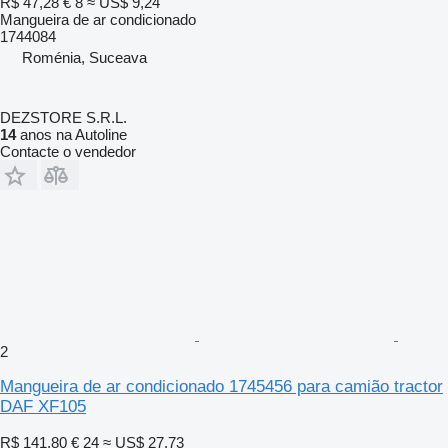
R$ 47,28
€ 8
≈ US$ 9,24
Mangueira de ar condicionado
1744084
Roménia, Suceava
DEZSTORE S.R.L.
14
anos na Autoline
Contacte o vendedor
2
Mangueira de ar condicionado 1745456 para camião tractor
DAF XF105
R$ 141,80
€ 24
≈ US$ 27,73