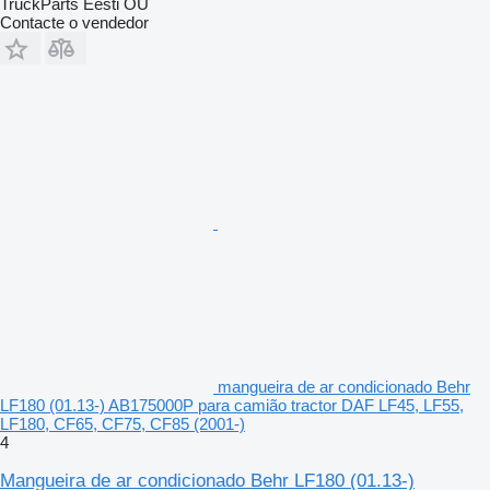
TruckParts Eesti OÜ
Contacte o vendedor
mangueira de ar condicionado Behr
LF180 (01.13-) AB175000P para camião tractor DAF LF45, LF55,
LF180, CF65, CF75, CF85 (2001-)
4
Mangueira de ar condicionado Behr LF180 (01.13-)