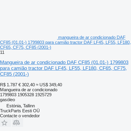
mangueira de ar condicionado DAF
CF85 (01.01-) 1799803 para camião tractor DAF LF45, LF55, LF180,
CF65, CF75, CF85 (2001-)
11
Mangueira de ar condicionado DAF CF85 (01.01-) 1799803
para camião tractor DAF LF45, LF55, LF180, CF65, CF75,
CF85 (2001-)
R$ 1.787
€ 302,40
≈ US$ 349,40
Mangueira de ar condicionado
1799803 1905328 1925729
gasóleo
Estónia, Tallinn
TruckParts Eesti OÜ
Contacte o vendedor