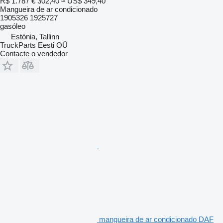
R$ 1.787
€ 302,40
≈ US$ 349,40
Mangueira de ar condicionado
1905326 1925727
gasóleo
Estónia, Tallinn
TruckParts Eesti OÜ
Contacte o vendedor
mangueira de ar condicionado DAF