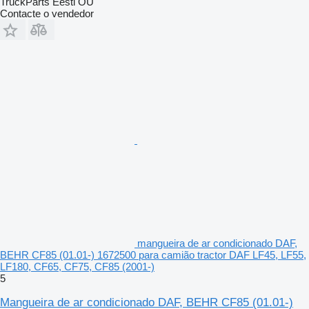
TruckParts Eesti OÜ
Contacte o vendedor
mangueira de ar condicionado DAF,
BEHR CF85 (01.01-) 1672500 para camião tractor DAF LF45, LF55,
LF180, CF65, CF75, CF85 (2001-)
5
Mangueira de ar condicionado DAF, BEHR CF85 (01.01-)