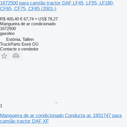
1672500 para camião tractor DAF LF45, LF55, LF180,
CF65, CF75, CF85 (2001-)
R$ 400,40
€ 67,74
≈ US$ 78,27
Mangueira de ar condicionado
1672500
gasóleo
Estónia, Tallinn
TruckParts Eesti OÜ
Contacte o vendedor
1
Mangueira de ar condicionado Conducta ac 1931747 para
camião tractor DAF XF