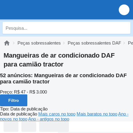
Peças sobressalentes
Peças sobressalentes DAF
Pe
Mangueiras de ar condicionado DAF
para camião tractor
52 anúncios:
Mangueiras de ar condicionado DAF
para camião tractor
Preço:
R$ 47 - R$ 3.000
Filtro
Tipo
:
Data de publicação
Data de publicação
Mais caros no topo
Mais baratos no topo
Ano -
novos no topo
Ano - antigos no topo