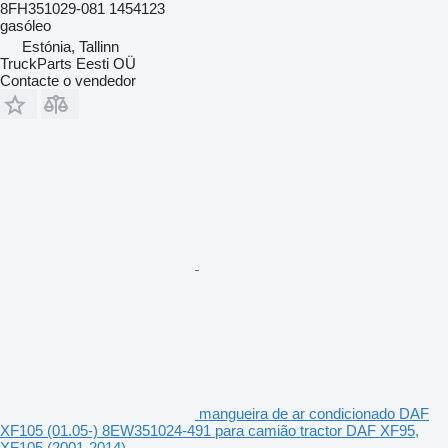
8FH351029-081 1454123
gasóleo
Estónia, Tallinn
TruckParts Eesti OÜ
Contacte o vendedor
mangueira de ar condicionado DAF
XF105 (01.05-) 8EW351024-491 para camião tractor DAF XF95,
XF105 (2001-2014)