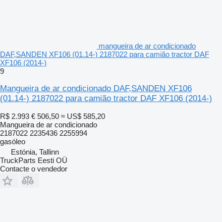
mangueira de ar condicionado
DAF,SANDEN XF106 (01.14-) 2187022 para camião tractor DAF
XF106 (2014-)
9
Mangueira de ar condicionado DAF,SANDEN XF106
(01.14-) 2187022 para camião tractor DAF XF106 (2014-)
R$ 2.993
€ 506,50
≈ US$ 585,20
Mangueira de ar condicionado
2187022 2235436 2255994
gasóleo
Estónia, Tallinn
TruckParts Eesti OÜ
Contacte o vendedor