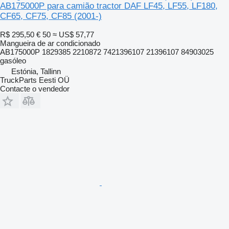
AB175000P para camião tractor DAF LF45, LF55, LF180,
CF65, CF75, CF85 (2001-)
R$ 295,50
€ 50
≈ US$ 57,77
Mangueira de ar condicionado
AB175000P 1829385 2210872 7421396107 21396107 84903025
gasóleo
Estónia, Tallinn
TruckParts Eesti OÜ
Contacte o vendedor