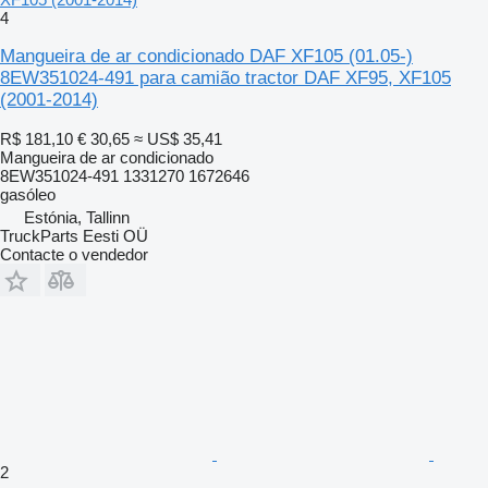
4
Mangueira de ar condicionado DAF XF105 (01.05-)
8EW351024-491 para camião tractor DAF XF95, XF105
(2001-2014)
R$ 181,10
€ 30,65
≈ US$ 35,41
Mangueira de ar condicionado
8EW351024-491 1331270 1672646
gasóleo
Estónia, Tallinn
TruckParts Eesti OÜ
Contacte o vendedor
2