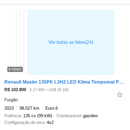
VÍDEO
Renault Master 135PK L3H2 LED Klima Tempomat Parkensensoren Euro6 L3 A/C
R$ 102.800
€ 17.400
≈ US$ 20.100
Furgão
2023
98.527 km
Euro 6
Potência
135 cv (99 kW)
Combustível
gasóleo
Configuração do eixo
4x2