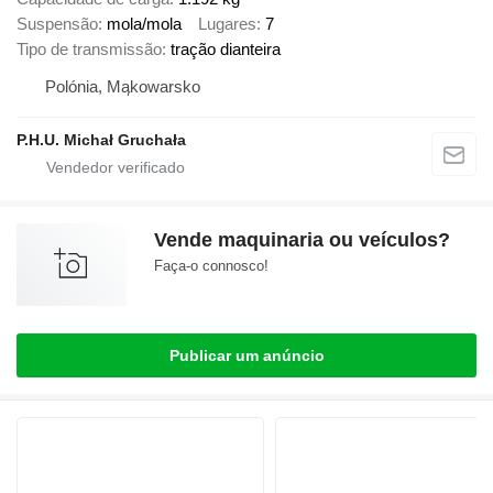
Suspensão
mola/mola
Lugares
7
Tipo de transmissão
tração dianteira
Polónia, Mąkowarsko
P.H.U. Michał Gruchała
Vende maquinaria ou veículos?
Faça-o connosco!
Publicar um anúncio