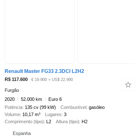
Renault Master FG33 2.3DCI L2H2
R$ 117.600
€ 19.900
≈ US$ 22.990
Furgão
2020
52.000 km
Euro 6
Potência
135 cv (99 kW)
Combustível
gasóleo
Volume
10,17 m³
Lugares
3
Comprimento (tipo)
L2
Altura (tipo)
H2
Espanha