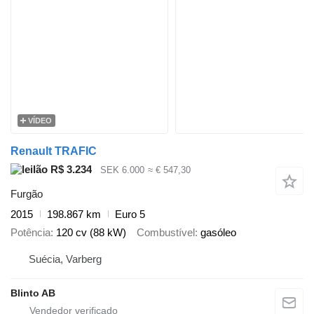
VÍDEO
Renault TRAFIC
R$ 3.234
SEK 6.000
≈ € 547,30
Furgão
2015
198.867 km
Euro 5
Potência
120 cv (88 kW)
Combustível
gasóleo
Suécia, Varberg
Blinto AB