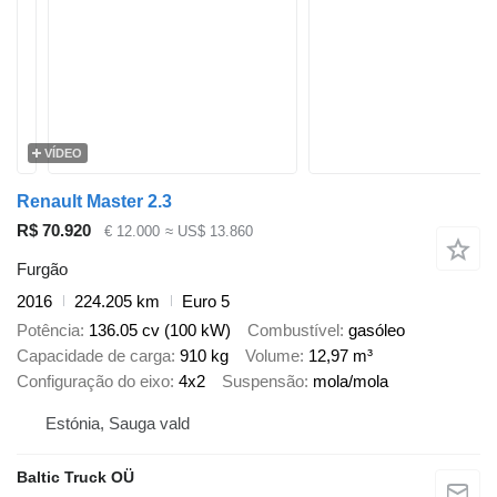
VÍDEO
Renault Master 2.3
R$ 70.920
€ 12.000
≈ US$ 13.860
Furgão
2016
224.205 km
Euro 5
Potência
136.05 cv (100 kW)
Combustível
gasóleo
Capacidade de carga
910 kg
Volume
12,97 m³
Configuração do eixo
4x2
Suspensão
mola/mola
Estónia, Sauga vald
Baltic Truck OÜ