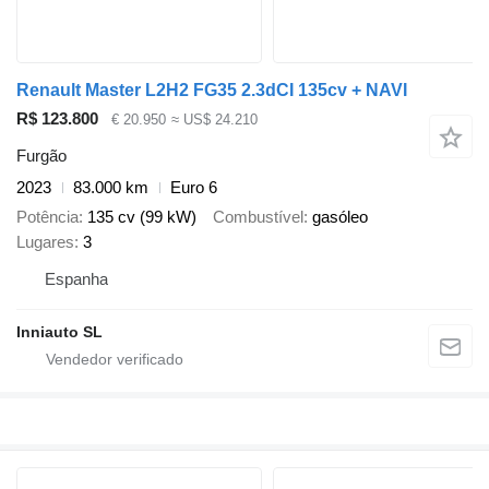
Renault Master L2H2 FG35 2.3dCI 135cv + NAVI
R$ 123.800
€ 20.950
≈ US$ 24.210
Furgão
2023
83.000 km
Euro 6
Potência
135 cv (99 kW)
Combustível
gasóleo
Lugares
3
Espanha
Inniauto SL