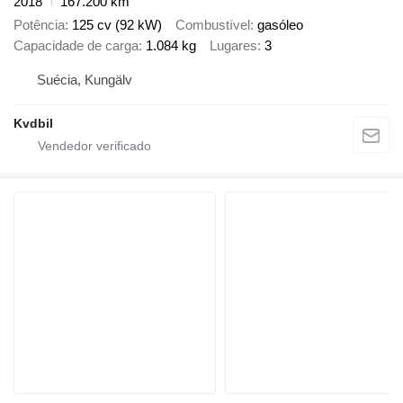
2018
167.200 km
Potência
125 cv (92 kW)
Combustível
gasóleo
Capacidade de carga
1.084 kg
Lugares
3
Suécia, Kungälv
Kvdbil