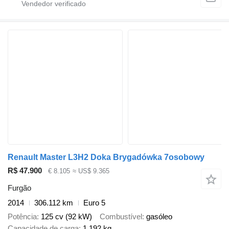
Renault Master L3H2 Doka Brygadówka 7osobowy
R$ 47.900
€ 8.105
≈ US$ 9.365
Furgão
2014
306.112 km
Euro 5
Potência
125 cv (92 kW)
Combustível
gasóleo
Capacidade de carga
1.192 kg