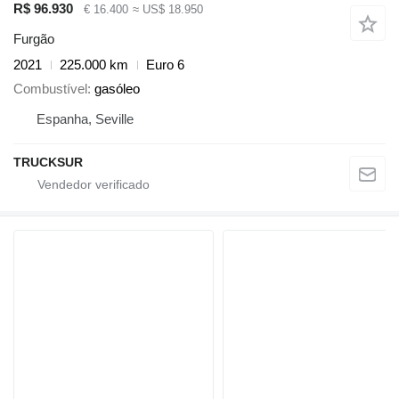
R$ 96.930
€ 16.400
≈ US$ 18.950
Furgão
2021
225.000 km
Euro 6
Combustível
gasóleo
Espanha, Seville
TRUCKSUR