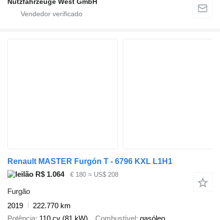
Nutzfahrzeuge West GmbH
Renault MASTER Furgón T - 6796 KXL L1H1
R$ 1.064
€ 180
≈ US$ 208
Furgão
2019
222.770 km
Potência
110 cv (81 kW)
Combustível
gasóleo