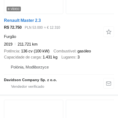
VÍDEO
Renault Master 2.3
R$ 72.750
PLN 53.000
≈ € 12.310
Furgão
2019
211.721 km
Potência
136 cv (100 kW)
Combustível
gasóleo
Capacidade de carga
1.431 kg
Lugares
3
Polónia, Modliborzyce
Davidson Company Sp. z o.o.