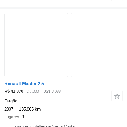
Renault Master 2.5
R$ 41.370
€ 7.000
≈ US$ 8.088
Furgão
2007
135.805 km
Lugares
3
Espanha, Cubillas de Santa Marta