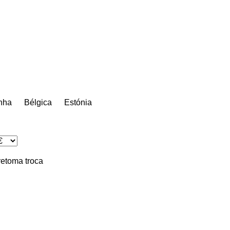
nha
Bélgica
Estónia
retoma
troca