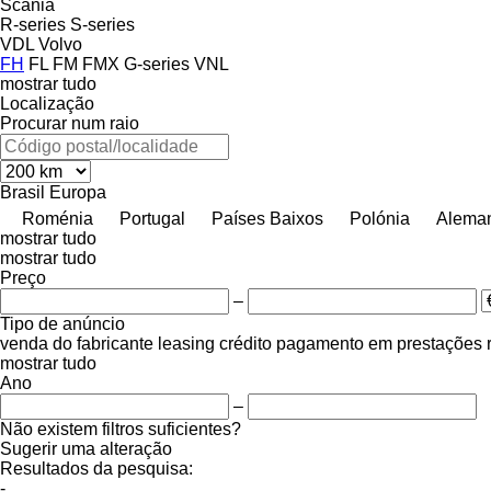
Scania
R-series
S-series
VDL
Volvo
FH
FL
FM
FMX
G-series
VNL
mostrar tudo
Localização
Procurar num raio
Brasil
Europa
Roménia
Portugal
Países Baixos
Polónia
Alema
mostrar tudo
mostrar tudo
Preço
–
Tipo de anúncio
venda
do fabricante
leasing
crédito
pagamento em prestações
mostrar tudo
Ano
–
Não existem filtros suficientes?
Sugerir uma alteração
Resultados da pesquisa:
-