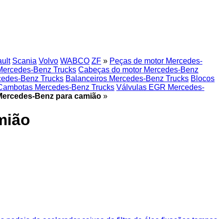
ult
Scania
Volvo
WABCO
ZF
»
Peças de motor Mercedes-
Mercedes-Benz Trucks
Cabeças do motor Mercedes-Benz
cedes-Benz Trucks
Balanceiros Mercedes-Benz Trucks
Blocos
Cambotas Mercedes-Benz Trucks
Válvulas EGR Mercedes-
Mercedes-Benz para camião
»
mião