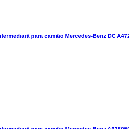
intermediară para camião Mercedes-Benz DC A4
intermediară para camião Mercedes-Benz A93605