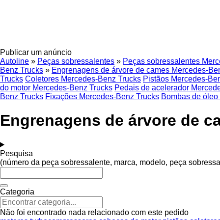
Publicar um anúncio
Autoline
»
Peças sobressalentes
»
Peças sobressalentes Merc
Benz Trucks
»
Engrenagens de árvore de cames Mercedes-Be
Trucks
Coletores Mercedes-Benz Trucks
Pistãos Mercedes-Be
do motor Mercedes-Benz Trucks
Pedais de acelerador Merced
Benz Trucks
Fixações Mercedes-Benz Trucks
Bombas de óleo
Engrenagens de árvore de c
Pesquisa
(número da peça sobressalente, marca, modelo, peça sobressa
Categoria
Não foi encontrado nada relacionado com este pedido