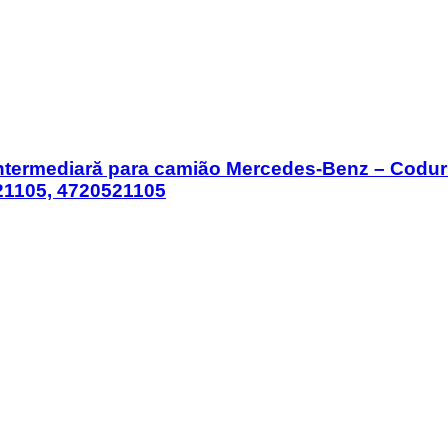
ntermediară para camião Mercedes-Benz – Codur
21105, 4720521105