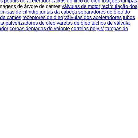
as
pedais de acelerador
caixas do filtro de óleo
fixações
tampas
nagens de árvore de cames
válvulas de motor
recirculação dos
amisas de cilindro
juntas da cabeça
separadores de óleo do
 de cames
receptores de óleo
válvulas dos aceleradores
tubos
ta
pulverizadores de óleo
varetas de óleo
tuchos de válvula
ador
coroas dentadas do volante
correias poly-V
tampas do