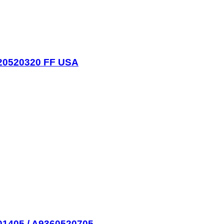
720520320 FF USA
01405 / A9360520705