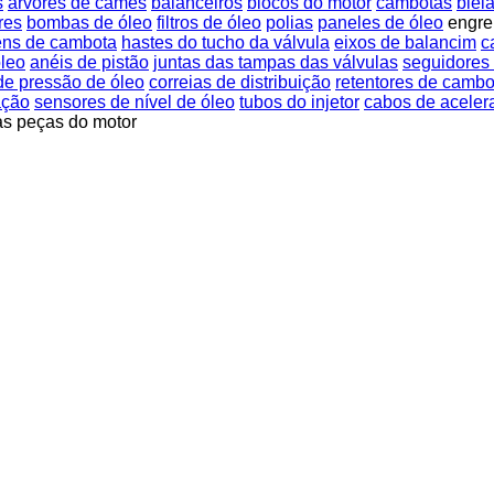
s
árvores de cames
balanceiros
blocos do motor
cambotas
biel
res
bombas de óleo
filtros de óleo
polias
paneles de óleo
engre
ns de cambota
hastes do tucho da válvula
eixos de balancim
c
óleo
anéis de pistão
juntas das tampas das válvulas
seguidores
de pressão de óleo
correias de distribuição
retentores de cambo
ação
sensores de nível de óleo
tubos do injetor
cabos de aceler
as peças do motor