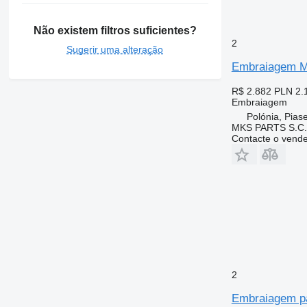
Não existem filtros suficientes?
2
Sugerir uma alteração
Embraiagem M
R$ 2.882
PLN 2.
Embraiagem
Polónia, Pias
MKS PARTS S.C.
Contacte o vend
2
Embraiagem p