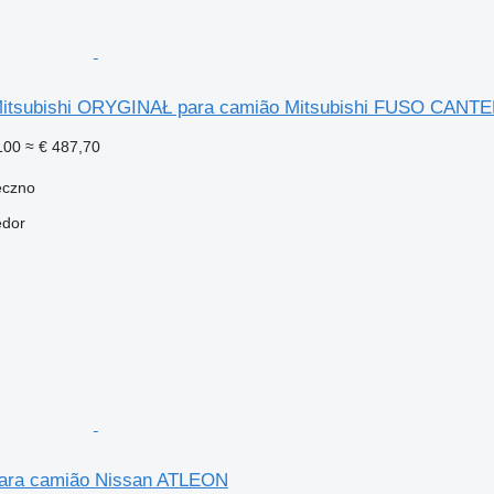
itsubishi ORYGINAŁ para camião Mitsubishi FUSO CANT
100
≈ € 487,70
eczno
edor
ara camião Nissan ATLEON