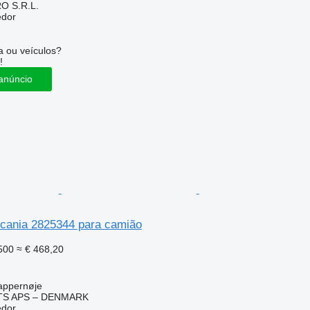
O S.R.L.
edor
 ou veículos?
!
anúncio
cania 2825344 para camião
500
≈ € 468,20
appernøje
TS APS – DENMARK
edor