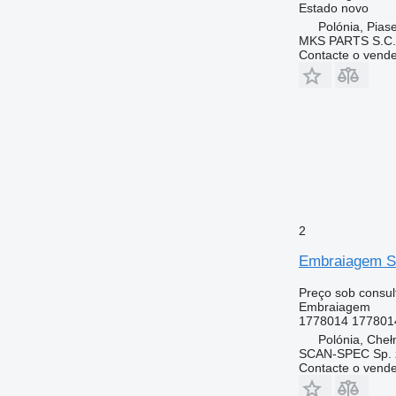
Estado
novo
Polónia, Pias
MKS PARTS S.C.
Contacte o vend
2
Embraiagem Sc
Preço sob consul
Embraiagem
1778014 177801
Polónia, Che
SCAN-SPEC Sp. z
Contacte o vend