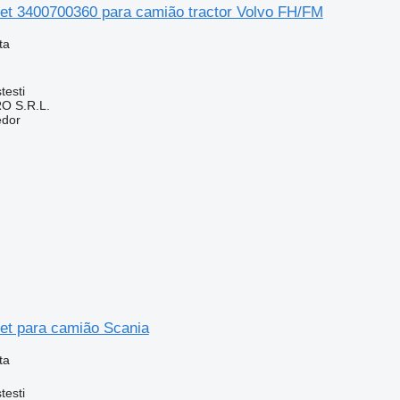
t 3400700360 para camião tractor Volvo FH/FM
ta
testi
O S.R.L.
edor
t para camião Scania
ta
testi