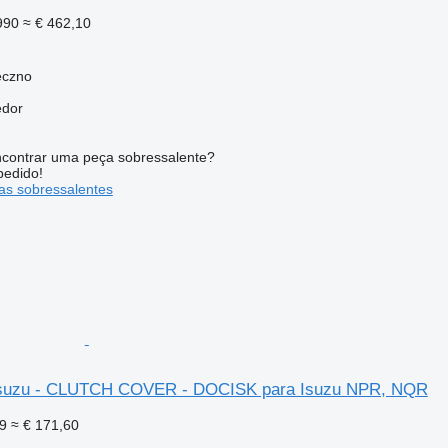
990
≈ € 462,10
eczno
edor
contrar uma peça sobressalente?
pedido!
s sobressalentes
suzu - CLUTCH COVER - DOCISK para Isuzu NPR, NQR
9
≈ € 171,60