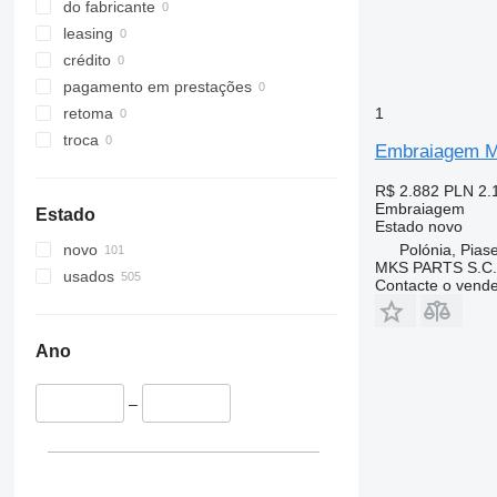
do fabricante
leasing
crédito
pagamento em prestações
1
retoma
troca
Embraiagem M
R$ 2.882
PLN 2.
Embraiagem
Estado
Estado
novo
Polónia, Pias
novo
MKS PARTS S.C.
usados
Contacte o vend
Ano
–