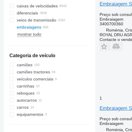
Embraiagem Se
caixas de velocidades
diferenciais
Preço sob consul
Embraiagem
veios de transmissão
3400700360
embraiagens
Roménia, Cris
mostrar tudo
ROYAL DRU AGR
Contacte o vend
Categoria de veículo
camiões
camiões tractores
veículos comerciais
carrinhas
reboques
1
autocarros
carros
Embraiagem Se
equipamentos
Preço sob consul
equipamento para camiões e
Embraiagem
reboques
Roménia, Cris