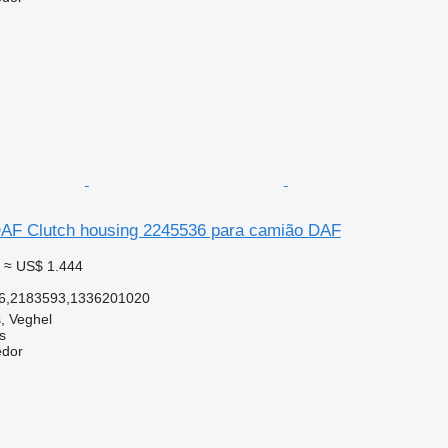
AF Clutch housing 2245536 para camião DAF
≈ US$ 1.444
6,2183593,1336201020
, Veghel
s
edor