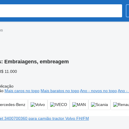
ns
s:
Embraiagens, embreagem
R$ 11.000
licação
ão
Mais caros no topo
Mais baratos no topo
Ano - novos no topo
Ano - 