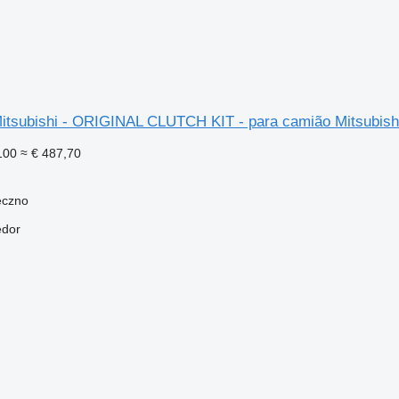
itsubishi - ORIGINAL CLUTCH KIT - para camião Mitsu
100
≈ € 487,70
eczno
edor