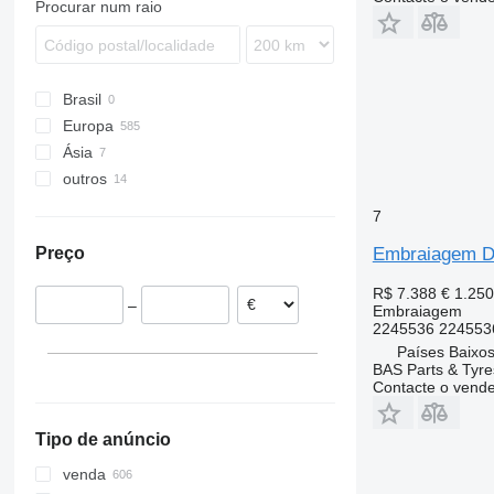
Procurar num raio
Unimog
TRM
FMX
N-series
Brasil
Europa
Ásia
Polónia
outros
Bélgica
Turquia
Estónia
Uzbequistão
Ucrânia
7
Espanha
Embraiagem D
Preço
Países Baixos
Lituânia
R$ 7.388
€ 1.250
–
Embraiagem
Portugal
2245536 224553
Roménia
Países Baixos
mostrar tudo
BAS Parts & Tyre
Contacte o vend
Tipo de anúncio
venda