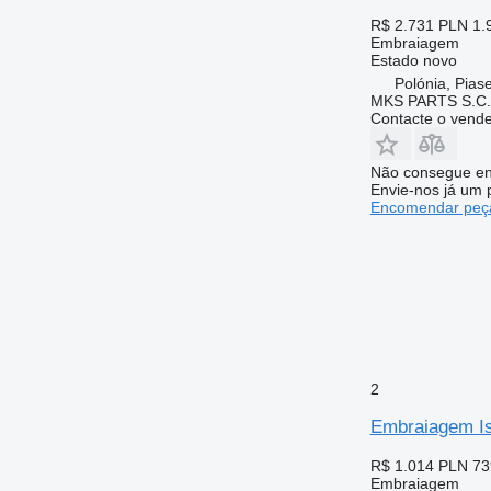
R$ 2.731
PLN 1.
Embraiagem
Estado
novo
Polónia, Pias
MKS PARTS S.C.
Contacte o vend
Não consegue en
Envie-nos já um 
Encomendar peça
2
Embraiagem I
R$ 1.014
PLN 73
Embraiagem