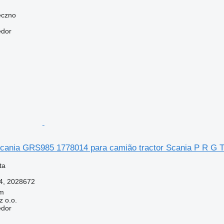
eczno
edor
ania GRS985 1778014 para camião tractor Scania P R G 
ta
4, 2028672
łm
 o.o.
edor