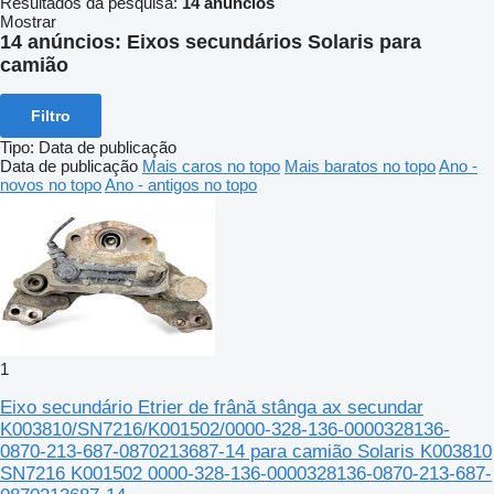
Resultados da pesquisa:
14 anúncios
Mostrar
14 anúncios:
Eixos secundários Solaris para
camião
Filtro
Tipo
:
Data de publicação
Data de publicação
Mais caros no topo
Mais baratos no topo
Ano -
novos no topo
Ano - antigos no topo
1
Eixo secundário Etrier de frână stânga ax secundar
K003810/SN7216/K001502/0000-328-136-0000328136-
0870-213-687-0870213687-14 para camião Solaris K003810
SN7216 K001502 0000-328-136-0000328136-0870-213-687-