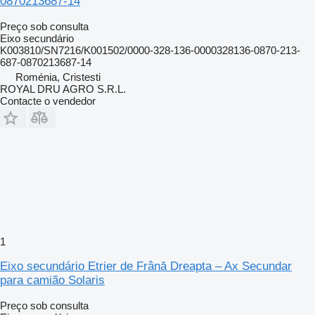
0870213687-14
Preço sob consulta
Eixo secundário
K003810/SN7216/K001502/0000-328-136-0000328136-0870-213-
687-0870213687-14
Roménia, Cristesti
ROYAL DRU AGRO S.R.L.
Contacte o vendedor
1
Eixo secundário Etrier de Frână Dreapta – Ax Secundar
para camião Solaris
Preço sob consulta