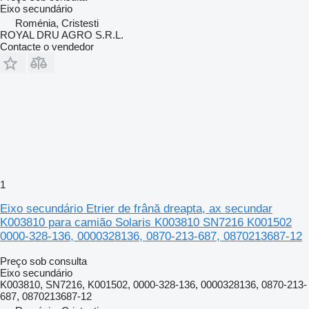
Eixo secundário
Roménia, Cristesti
ROYAL DRU AGRO S.R.L.
Contacte o vendedor
1
Eixo secundário Etrier de frână dreapta, ax secundar
K003810 para camião Solaris K003810 SN7216 K001502
0000-328-136, 0000328136, 0870-213-687, 0870213687-12
Preço sob consulta
Eixo secundário
K003810, SN7216, K001502, 0000-328-136, 0000328136, 0870-213-
687, 0870213687-12