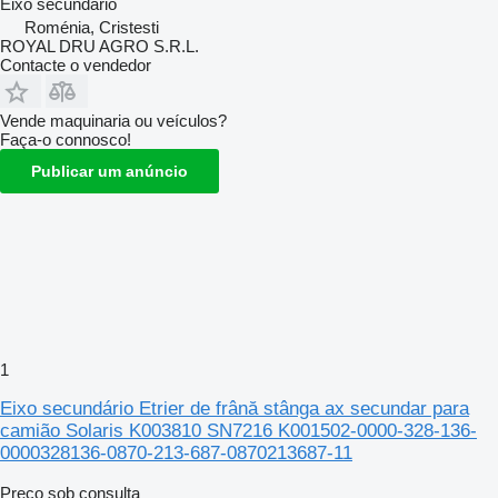
Eixo secundário
Roménia, Cristesti
ROYAL DRU AGRO S.R.L.
Contacte o vendedor
Vende maquinaria ou veículos?
Faça-o connosco!
Publicar um anúncio
1
Eixo secundário Etrier de frână stânga ax secundar para
camião Solaris K003810 SN7216 K001502-0000-328-136-
0000328136-0870-213-687-0870213687-11
Preço sob consulta