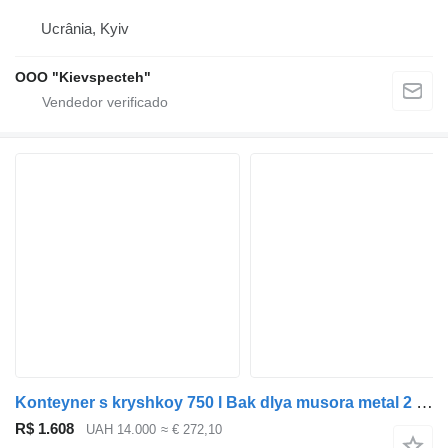
Ucrânia, Kyiv
OOO "Kievspecteh"
Konteyner s kryshkoy 750 l Bak dlya musora metal 2 mm
R$ 1.608
UAH 14.000
≈ € 272,10