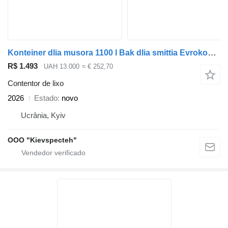
Konteiner dlia musora 1100 l Bak dlia smittia Evrokonteiner dlia TBO
R$ 1.493
UAH 13.000
≈ € 252,70
Contentor de lixo
2026
Estado
novo
Ucrânia, Kyiv
OOO "Kievspecteh"