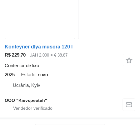
Konteyner dlya musora 120 l
R$ 229,70
UAH 2.000
≈ € 38,87
Contentor de lixo
2025
Estado
novo
Ucrânia, Kyiv
OOO "Kievspecteh"