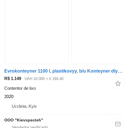
Evrokonteyner 1100 l, plastikovyy, b/u Konteyner dlya musora
R$ 1.149
UAH 10.000
≈ € 194,40
Contentor de lixo
2020
Ucrânia, Kyiv
OOO "Kievspecteh"