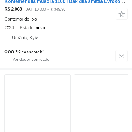
Konteiner dlia musora 1100 l Bak dlia smittia Evrokonteiner 1.1 m3
R$ 2.068
UAH 18.000
≈ € 349,90
Contentor de lixo
2024
Estado
novo
Ucrânia, Kyiv
OOO "Kievspecteh"