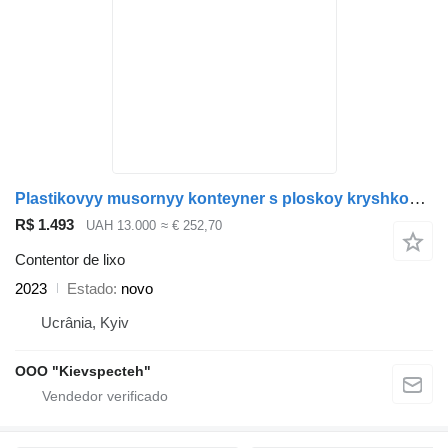
Plastikovyy musornyy konteyner s ploskoy kryshkoy, Germaniya
R$ 1.493
UAH 13.000
≈ € 252,70
Contentor de lixo
2023
Estado
novo
Ucrânia, Kyiv
OOO "Kievspecteh"