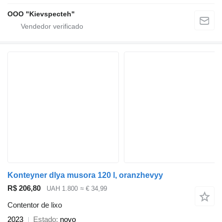
OOO "Kievspecteh"
Konteyner dlya musora 120 l, oranzhevyy
R$ 206,80
UAH 1.800
≈ € 34,99
Contentor de lixo
2023
Estado
novo