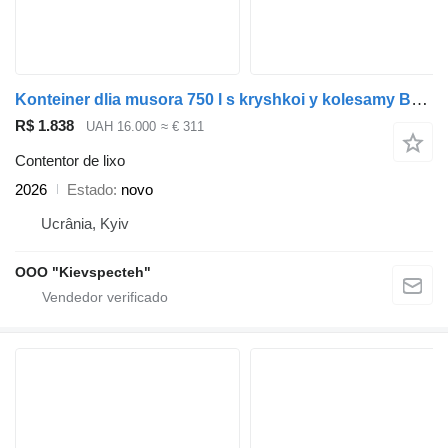
Konteiner dlia musora 750 l s kryshkoi y kolesamy Bak dlia smittia
R$ 1.838
UAH 16.000
≈ € 311
Contentor de lixo
2026
Estado
novo
Ucrânia, Kyiv
OOO "Kievspecteh"