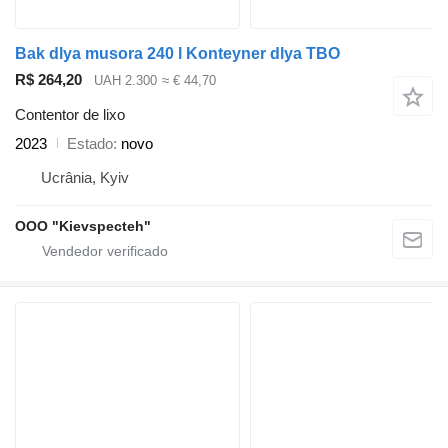
Bak dlya musora 240 l Konteyner dlya TBO
R$ 264,20
UAH 2.300
≈ € 44,70
Contentor de lixo
2023
Estado
novo
Ucrânia, Kyiv
OOO "Kievspecteh"