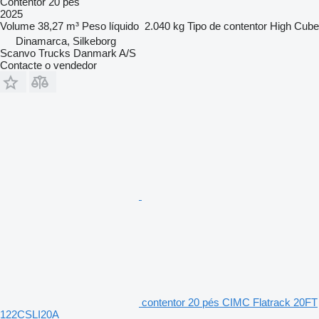
Contentor 20 pés
2025
Volume
38,27 m³
Peso líquido
2.040 kg
Tipo de contentor
High Cube
Dinamarca, Silkeborg
Scanvo Trucks Danmark A/S
Contacte o vendedor
contentor 20 pés CIMC Flatrack 20FT
122CSLI20A