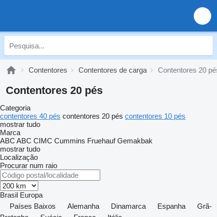
Contentores
Contentores de carga
Contentores 20 pé
Contentores 20 pés
Categoria
contentores 40 pés
contentores 20 pés
contentores 10 pés
mostrar tudo
Marca
ABC
ABC
CIMC
Cummins
Fruehauf
Gemakbak
mostrar tudo
Localização
Procurar num raio
Brasil
Europa
Países Baixos
Alemanha
Dinamarca
Espanha
Grã-