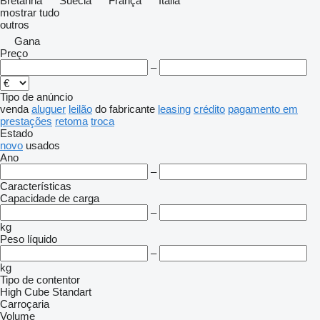
Bretanha
Suécia
França
Itália
mostrar tudo
outros
Gana
Preço
–
Tipo de anúncio
venda
aluguer
leilão
do fabricante
leasing
crédito
pagamento em
prestações
retoma
troca
Estado
novo
usados
Ano
–
Características
Capacidade de carga
–
kg
Peso líquido
–
kg
Tipo de contentor
High Cube
Standart
Carroçaria
Volume