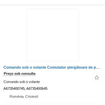
Comando sob o volante Comutator ștergătoare de parbriz pentru A6735400745 para camião Mercedes-Benz A6735400745 / A6735400645
Preço sob consulta
Comando sob o volante
A6735400745, A6735400645
Roménia, Cristesti