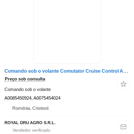
Comando sob o volante Comutator Cruise Control A0085450924 para camião Mercedes-Benz A0085450924 / A0075454024 MBG15
Preço sob consulta
Comando sob o volante
A0085450924, A0075454024
Roménia, Cristesti
ROYAL DRU AGRO S.R.L.