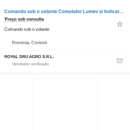
Comando sob o volante Comutator Lumini și Indicatoare para camião Mercedes-Benz A0095453424 / A0095451924 / A0095455224
Preço sob consulta
Comando sob o volante
Roménia, Cristesti
ROYAL DRU AGRO S.R.L.