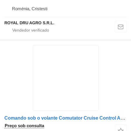
Roménia, Cristesti
ROYAL DRU AGRO S.R.L.
Comando sob o volante Comutator Cruise Control A0085450924 para camião Mercedes-Benz A0085450924 / A0075454024
Preço sob consulta