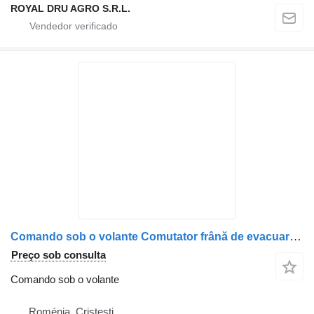
ROYAL DRU AGRO S.R.L.
Comando sob o volante Comutator frână de evacuare para camião Mercedes-Benz A0085450424 OEM 0085450424
Preço sob consulta
Comando sob o volante
Roménia, Cristesti