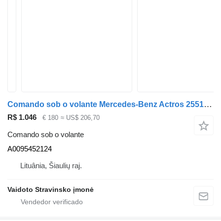
Comando sob o volante Mercedes-Benz Actros 2551 , A0095452124 para camião Mercedes-Benz Actros 2551 , A0095452124
R$ 1.046
€ 180
≈ US$ 206,70
Comando sob o volante
A0095452124
Lituânia, Šiaulių raj.
Vaidoto Stravinsko įmonė