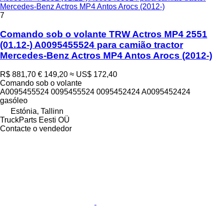
Mercedes-Benz Actros MP4 Antos Arocs (2012-)
7
Comando sob o volante TRW Actros MP4 2551
(01.12-) A0095455524 para camião tractor
Mercedes-Benz Actros MP4 Antos Arocs (2012-)
R$ 881,70
€ 149,20
≈ US$ 172,40
Comando sob o volante
A0095455524 0095455524 0095452424 A0095452424
gasóleo
Estónia, Tallinn
TruckParts Eesti OÜ
Contacte o vendedor