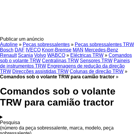
Publicar um anúncio
Autoline
»
Peças sobressalentes
»
Peças sobressalentes TRW
Bosch
DAF
IVECO
Knorr-Bremse
MAN
Mercedes-Benz
Renault
Scania
Volvo
WABCO
»
Eléctricas TRW
»
Comandos
sob o volante TRW
Centralinas TRW
Sensores TRW
Paineis
de instrumentos TRW
Engrenagens de redução da direção
TRW
Direcções assistidas TRW
Colunas de direção TRW
»
Comandos sob o volante TRW para camião tractor
»
Comandos sob o volante
TRW para camião tractor
Pesquisa
(número da peça sobressalente, marca, modelo, peça
sobressalente)