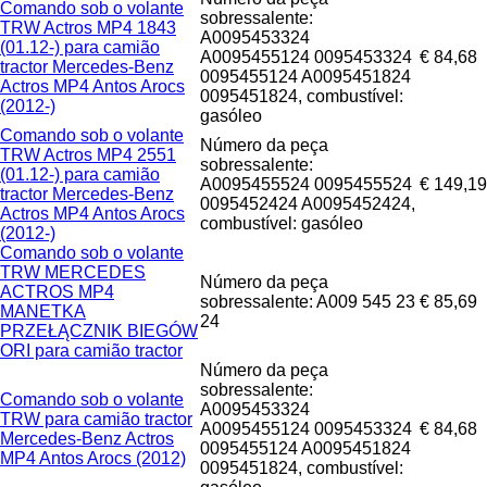
Comando sob o volante
sobressalente:
TRW Actros MP4 1843
A0095453324
(01.12-) para camião
A0095455124 0095453324
€ 84,68
tractor Mercedes-Benz
0095455124 A0095451824
Actros MP4 Antos Arocs
0095451824, combustível:
(2012-)
gasóleo
Comando sob o volante
Número da peça
TRW Actros MP4 2551
sobressalente:
(01.12-) para camião
A0095455524 0095455524
€ 149,19
tractor Mercedes-Benz
0095452424 A0095452424,
Actros MP4 Antos Arocs
combustível: gasóleo
(2012-)
Comando sob o volante
TRW MERCEDES
Número da peça
ACTROS MP4
sobressalente: A009 545 23
€ 85,69
MANETKA
24
PRZEŁĄCZNIK BIEGÓW
ORI para camião tractor
Número da peça
sobressalente:
Comando sob o volante
A0095453324
TRW para camião tractor
A0095455124 0095453324
€ 84,68
Mercedes-Benz Actros
0095455124 A0095451824
MP4 Antos Arocs (2012)
0095451824, combustível: