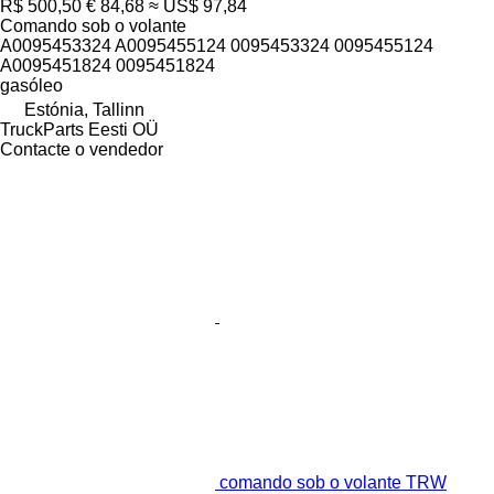
R$ 500,50
€ 84,68
≈ US$ 97,84
Comando sob o volante
A0095453324 A0095455124 0095453324 0095455124
A0095451824 0095451824
gasóleo
Estónia, Tallinn
TruckParts Eesti OÜ
Contacte o vendedor
comando sob o volante TRW