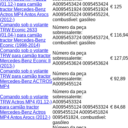
(01.12-) para camião
A0095453424 0095453424
€ 125
tractor Mercedes-Benz
A0095451924 0095451924
Actros MP4 Antos Arocs
A0095455224 0095455224,
(2012-)
combustível: gasóleo
Comando sob o volante
Número da peça
TRW Econic 2633
sobressalente:
(01.04-) para camião
€ 116,94
A0095453724 0095453724,
tractor Mercedes-Benz
combustível: gasóleo
Econic (1998-2014)
Comando sob o volante
Número da peça
TRW para camião tractor
sobressalente:
€ 127,05
Mercedes-Benz Econic II
A0095453624 0095453624
(2013-)
Comando sob o volante
Número da peça
TRW para camião tractor
sobressalente:
€ 92,89
Mercedes-Benz ACTROS
A0095455124
MP4
Número da peça
Comando sob o volante
sobressalente:
TRW Actros MP4 (01.12-)
A0095453324
para camião tractor
A0095455124 0095453324
€ 84,68
Mercedes-Benz Actros
0095455124 A0095451824
MP4 Antos Arocs (2012-)
0095451824, combustível:
gasóleo
Número da peça