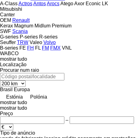
A-Class
Actros
Antos
Arocs
Atego
Axor
Econic
LK
Mitsubishi
Canter
OEM
Renault
Kerax
Magnum
Midlum
Premium
SWF
Scania
G-series
P-series
R-series
Seuffer
TRW
Valeo
Volvo
B-series
FE
FH
FL
FM
FMX
VNL
WABCO
mostrar tudo
Localização
Procurar num raio
Brasil
Europa
Estónia
Polónia
mostrar tudo
mostrar tudo
Preço
–
Tipo de anúncio