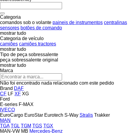
Categoria
comandos sob o volante
paineis de instrumentos
centralinas
sensores
botões de comando
mostrar tudo
Categoria de veículo
camiões
camiões tractores
mostrar tudo
Tipo de peça sobressalente
peça sobressalente original
mostrar tudo
Marca
Não foi encontrado nada relacionado com este pedido
Brand
DAF
CF
LF
XF
XG
Ford
E-series
F-MAX
IVECO
EuroCargo
EuroStar
Eurotech
S-Way
Stralis
Trakker
MAN
TGA
TGL
TGM
TGS
TGX
MAN-VW
MB
Mercedes-Benz