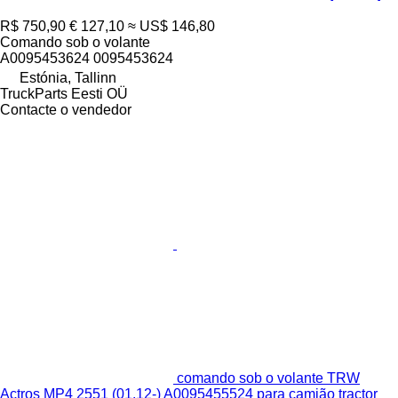
R$ 750,90
€ 127,10
≈ US$ 146,80
Comando sob o volante
A0095453624 0095453624
Estónia, Tallinn
TruckParts Eesti OÜ
Contacte o vendedor
comando sob o volante TRW
Actros MP4 2551 (01.12-) A0095455524 para camião tractor