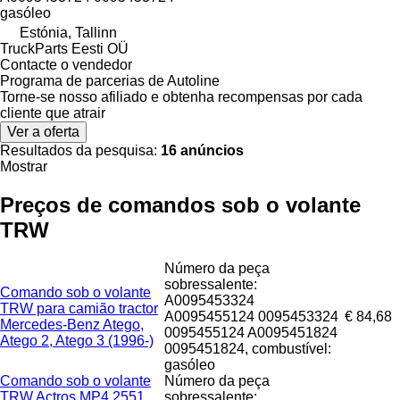
gasóleo
Estónia, Tallinn
TruckParts Eesti OÜ
Contacte o vendedor
Programa de parcerias de Autoline
Torne-se nosso afiliado e obtenha recompensas por cada
cliente que atrair
Ver a oferta
Resultados da pesquisa:
16 anúncios
Mostrar
Preços de comandos sob o volante
TRW
Número da peça
sobressalente:
Comando sob o volante
A0095453324
TRW para camião tractor
A0095455124 0095453324
€ 84,68
Mercedes-Benz Atego,
0095455124 A0095451824
Atego 2, Atego 3 (1996-)
0095451824, combustível:
gasóleo
Comando sob o volante
Número da peça
TRW Actros MP4 2551
sobressalente: