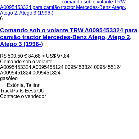
comando sob o volante TRW
A0095453324 para camião tractor Mercedes-Benz Atego,
Atego 2, Atego 3 (1996-)
6
Comando sob o volante TRW A0095453324 para
camião tractor Mercedes-Benz Atego, Atego 2,
Atego 3 (1996-)
R$ 500,50
€ 84,68
≈ US$ 97,84
Comando sob o volante
A0095453324 A0095455124 0095453324 0095455124
A0095451824 0095451824
gasóleo
Estónia, Tallinn
TruckParts Eesti OÜ
Contacte o vendedor