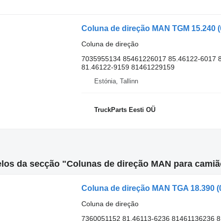
Coluna de direção
7035955134 85461226017 85.46122-6017 
81.46122-9159 81461229159
Estónia, Tallinn
TruckParts Eesti OÜ
los da secção "Colunas de direção MAN para camião
Coluna de direção
7360051152 81.46113-6236 81461136236 8