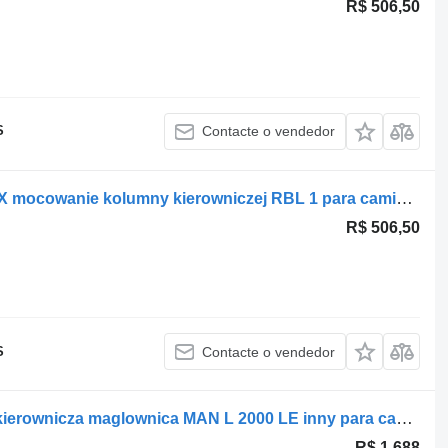
R$ 506,50
S
Contacte o vendedor
Coluna de direção MAN TGA TGS TGX mocowanie kolumny kierowniczej RBL 1 para camião tractor
R$ 506,50
S
Contacte o vendedor
Coluna de direção MAN Przekładnia kierownicza maglownica MAN L 2000 LE inny para camião tractor
R$ 1.688