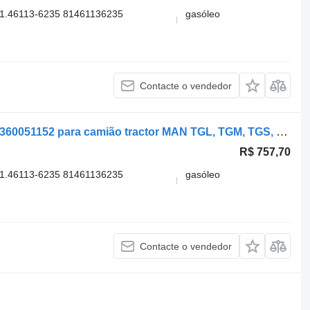
1.46113-6235 81461136235
gasóleo
Contacte o vendedor
Coluna de direção ZF Lenksysteme 7360051152 para camião tractor MAN TGL, TGM, TGS, TGX (2005-2021)
R$ 757,70
1.46113-6235 81461136235
gasóleo
Contacte o vendedor