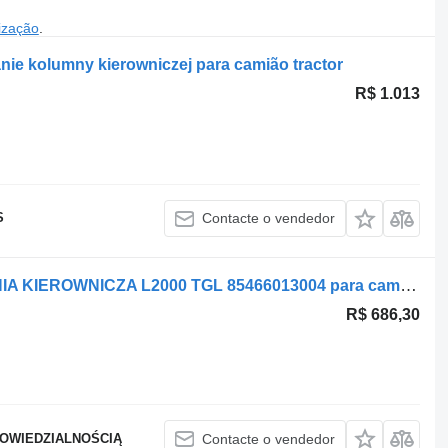
ização
.
e kolumny kierowniczej para camião tractor
R$ 1.013
S
Contacte o vendedor
Coluna de direção MAN PRZEKLADNIA KIEROWNICZA L2000 TGL 85466013004 para camião tractor MAN
R$ 686,30
POWIEDZIALNOŚCIĄ
Contacte o vendedor