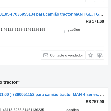
Coluna de direção MAN TGM 15.240 (01.05-) 7035955134 para camião tractor MAN TGL, TGM, TGS, TGX (2005-2021)
R$ 171,60
81.46122-6159 81461226159
gasóleo
Contacte o vendedor
 tractor"
Coluna de direção MAN TGA 18.390 (01.00-) 7360051152 para camião tractor MAN 4-series, TGA (1993-2009)
R$ 757,90
1.46113-6235 81461136235
gasóleo