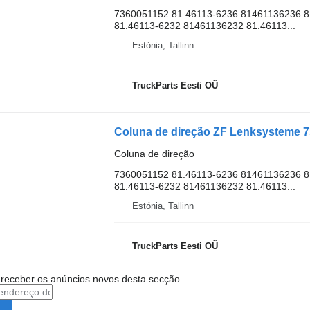
7360051152 81.46113-6236 81461136236 8
81.46113-6232 81461136232 81.46113...
Estónia, Tallinn
TruckParts Eesti OÜ
Coluna de direção
7360051152 81.46113-6236 81461136236 8
81.46113-6232 81461136232 81.46113...
Estónia, Tallinn
TruckParts Eesti OÜ
 receber os anúncios novos desta secção