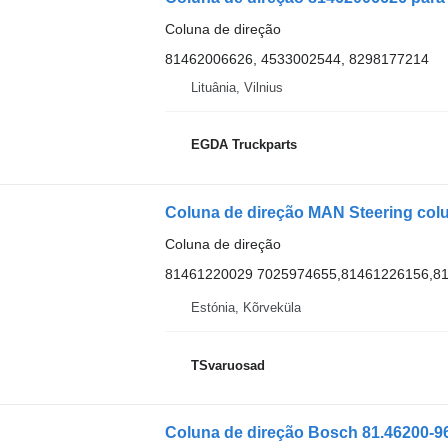
Coluna de direção
81462006626, 4533002544, 8298177214
Lituânia, Vilnius
EGDA Truckparts
Coluna de direção MAN Steering col
Coluna de direção
81461220029 7025974655,81461226156,8
Estónia, Kõrveküla
TSvaruosad
Coluna de direção Bosch 81.46200-9