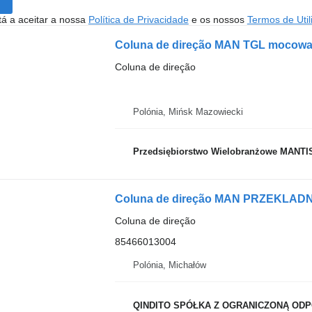
stá a aceitar a nossa
Política de Privacidade
e os nossos
Termos de Util
Coluna de direção MAN TGL mocowani
Coluna de direção
Polónia, Mińsk Mazowiecki
Przedsiębiorstwo Wielobranżowe MANTI
Coluna de direção
85466013004
Polónia, Michałów
QINDITO SPÓŁKA Z OGRANICZONĄ OD