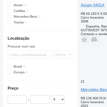
Aixam 0401A
Aixam
Cadillac
R$ 56.150
€ 9.5
Mercedes-Benz
XT
Carro funerário
2008
Toyota
eVito
Espanha, Bar
GUTINVEST INT
Contacte o vend
Localização
Procurar num raio
Brasil
Europa
Polónia
21
Espanha
Preço
Mercedes-Benz
R$ 135.900
PLN 
–
Carro funerário
2021