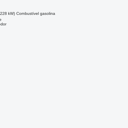
(228 kW)
Combustível
gasolina
e
edor