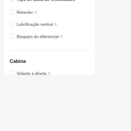
Retarder
Lubrificação central
Bloqueio do diferencial
Cabina
Volante a direita
Cama auto dobrar
Airbag
Aquecedor autônomo
Ar condicionado