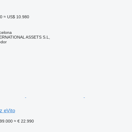
00
≈ US$ 10.980
celona
ERNATIONAL ASSETS S.L,
edor
 eVito
99.000
≈ € 22.990