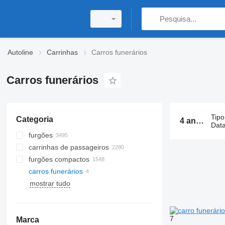
Autoline
Carrinhas
Carros funerários
Carros funerários
Tipo
Categoria
4 anúncios:
Data
furgões
carrinhas de passageiros
furgões compactos
carros funerários
mostrar tudo
7
Marca