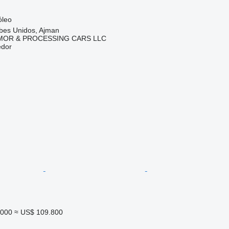
óleo
bes Unidos, Ajman
MOR & PROCESSING CARS LLC
edor
.000
≈ US$ 109.800