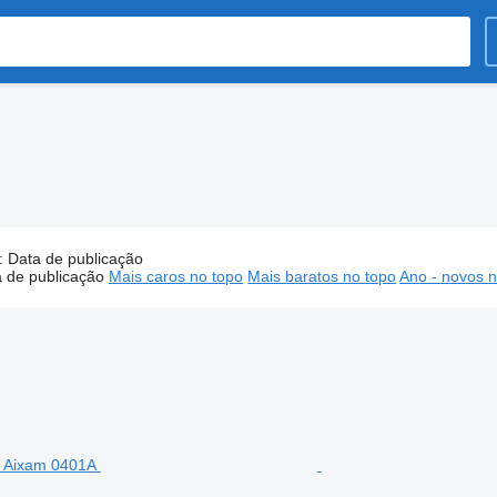
:
Data de publicação
Carros funerários, carrinha funerária
 de publicação
Mais caros no topo
Mais baratos no topo
Ano - novos n