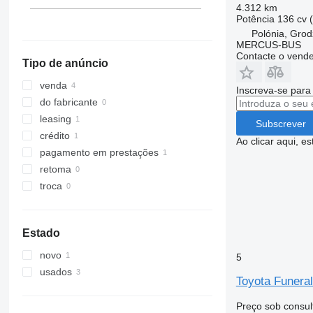
4.312 km
Potência
136 cv 
Polónia, Grod
MERCUS-BUS
Contacte o vend
Tipo de anúncio
venda
Inscreva-se para
do fabricante
leasing
Subscrever
crédito
Ao clicar aqui, e
pagamento em prestações
retoma
troca
Estado
novo
5
usados
Toyota Funeral
Preço sob consul