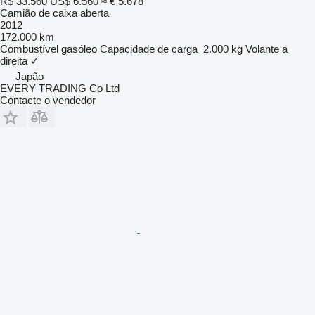
R$ 33.560
US$ 6.560
≈ € 5.678
Camião de caixa aberta
2012
172.000 km
Combustível
gasóleo
Capacidade de carga
2.000 kg
Volante a
direita
✓
Japão
EVERY TRADING Co Ltd
Contacte o vendedor