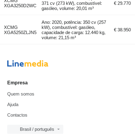
XCMG
371 cv (273 kW), combustível:
€ 29.770
XGA3250D2WC
gasóleo, volume: 20,01 m³
Ano: 2020, potência: 350 cv (257
XCMG
kW), combustível: gasóleo,
€ 38.950
XGA5250ZLJN5
capacidade de carga: 12.440 kg,
volume: 21,15 m³
Empresa
Quem somos
Ajuda
Contactos
Brasil / português