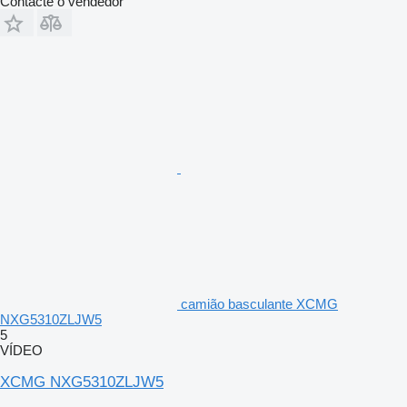
Contacte o vendedor
camião basculante XCMG
NXG5310ZLJW5
5
VÍDEO
XCMG NXG5310ZLJW5