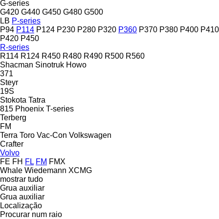
G-series
G420
G440
G450
G480
G500
LB
P-series
P94
P114
P124
P230
P280
P320
P360
P370
P380
P400
P410
P420
P450
R-series
R114
R124
R450
R480
R490
R500
R560
Shacman
Sinotruk Howo
371
Steyr
19S
Stokota
Tatra
815
Phoenix
T-series
Terberg
FM
Terra
Toro
Vac-Con
Volkswagen
Crafter
Volvo
FE
FH
FL
FM
FMX
Whale
Wiedemann
XCMG
mostrar tudo
Grua auxiliar
Grua auxiliar
Localização
Procurar num raio