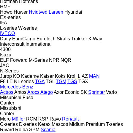
Hoffman
Hofmans
HMF
Howo
Huwer
Hvidtved Larsen
Hyundai
EX-series
IFA
L-series
W-series
IVECO
Daily
EuroCargo
Eurotech
Stralis
Trakker
X-Way
Interconsult
International
4300
Isuzu
ELF
Forward
M-Series
NPR
NQR
JAC
N-Series
Jurop
KO
Kademe
Kaiser
Koks
Kroll
LIAZ
MAN
F8
LE
NL series
TGA
TGL
TGM
TGS
TGX
Mercedes-Benz
Actros
Antos
Arocs
Atego
Axor
Econic
SK
Sprinter
Vario
Mitsubishi Fuso
Canter
Mitsubishi
Canter
Moro
Müller
ROM
RSP
Ravo
Renault
C-series
D-series
Kerax
Mascott
Midlum
Premium
T-series
Rivard
Rolba
SBM
Scania