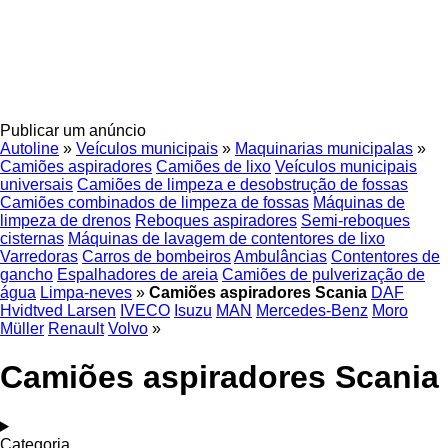
Publicar um anúncio
Autoline
»
Veículos municipais
»
Maquinarias municipalas
»
Camiões aspiradores
Camiões de lixo
Veículos municipais
universais
Camiões de limpeza e desobstrução de fossas
Camiões combinados de limpeza de fossas
Máquinas de
limpeza de drenos
Reboques aspiradores
Semi-reboques
cisternas
Máquinas de lavagem de contentores de lixo
Varredoras
Carros de bombeiros
Ambulâncias
Contentores de
gancho
Espalhadores de areia
Camiões de pulverização de
água
Limpa-neves
»
Camiões aspiradores Scania
DAF
Hvidtved Larsen
IVECO
Isuzu
MAN
Mercedes-Benz
Moro
Müller
Renault
Volvo
»
Camiões aspiradores Scania
Categoria