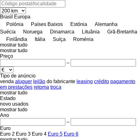
Brasil
Europa
Polónia
Países Baixos
Estónia
Alemanha
Suécia
Noruega
Dinamarca
Lituânia
Grã-Bretanha
Finlândia
Itália
Suíça
Roménia
mostrar tudo
mostrar tudo
Preço
–
Tipo de anúncio
venda
aluguer
leilão
do fabricante
leasing
crédito
pagamento
em prestações
retoma
troca
mostrar tudo
Estado
novo
usados
mostrar tudo
Ano
–
Euro
Euro 2
Euro 3
Euro 4
Euro 5
Euro 6
mostrar tudo