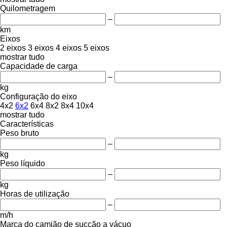
Quilometragem
–
km
Eixos
2 eixos
3 eixos
4 eixos
5 eixos
mostrar tudo
Capacidade de carga
–
kg
Configuração do eixo
4x2
6x2
6x4
8x2
8x4
10x4
mostrar tudo
Características
Peso bruto
–
kg
Peso líquido
–
kg
Horas de utilização
–
m/h
Marca do camião de sucção a vácuo