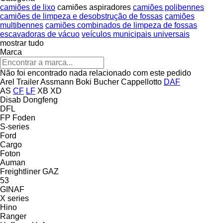
camiões de lixo
camiões aspiradores
camiões polibennes
camiões de limpeza e desobstrução de fossas
camiões
multibennes
camiões combinados de limpeza de fossas
escavadoras de vácuo
veículos municipais universais
mostrar tudo
Marca
Não foi encontrado nada relacionado com este pedido
Arel Trailer
Assmann
Boki
Bucher
Cappellotto
DAF
AS
CF
LF
XB
XD
Disab
Dongfeng
DFL
FP
Foden
S-series
Ford
Cargo
Foton
Auman
Freightliner
GAZ
53
GINAF
X series
Hino
Ranger