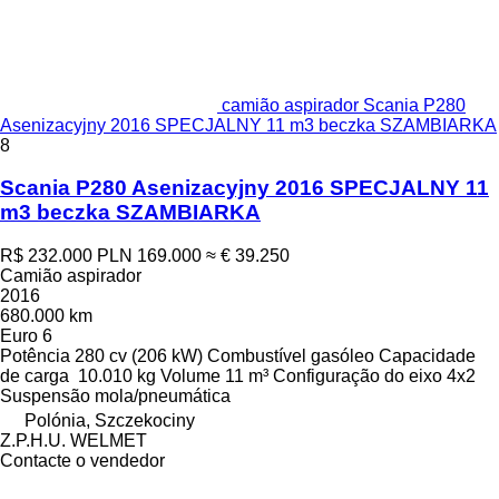
camião aspirador Scania P280
Asenizacyjny 2016 SPECJALNY 11 m3 beczka SZAMBIARKA
8
Scania P280 Asenizacyjny 2016 SPECJALNY 11
m3 beczka SZAMBIARKA
R$ 232.000
PLN 169.000
≈ € 39.250
Camião aspirador
2016
680.000 km
Euro 6
Potência
280 cv (206 kW)
Combustível
gasóleo
Capacidade
de carga
10.010 kg
Volume
11 m³
Configuração do eixo
4x2
Suspensão
mola/pneumática
Polónia, Szczekociny
Z.P.H.U. WELMET
Contacte o vendedor