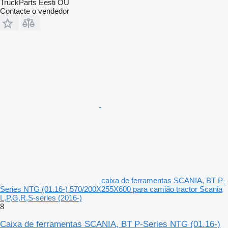
TruckParts Eesti OÜ
Contacte o vendedor
caixa de ferramentas SCANIA, BT P-
Series NTG (01.16-) 570/200X255X600 para camião tractor Scania
L,P,G,R,S-series (2016-)
8
Caixa de ferramentas SCANIA, BT P-Series NTG (01.16-)