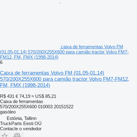
caixa de ferramentas Volvo FM
(01.05-01.14) 570/200X255X600 para camião tractor Volvo FM7-
FM12, FM, FMX (1998-2014)
6
Caixa de ferramentas Volvo FM (01.05-01.14)
570/200X255X600 para camião tractor Volvo FM7-FM12,
FM, FMX (1998-2014)
R$ 431
€ 74,19
≈ US$ 85,21
Caixa de ferramentas
570/200X255X600 010003 20151522
gasóleo
Estónia, Tallinn
TruckParts Eesti OÜ
Contacte o vendedor