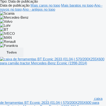
Tipo
:
Data de publicação
Data de publicação
Mais caros no topo
Mais baratos no topo
Ano -
novos no topo
Ano - antigos no topo
Todos
caixa
de ferramentas BT Econic 2633 (01.04-) 570/200X255X600 para