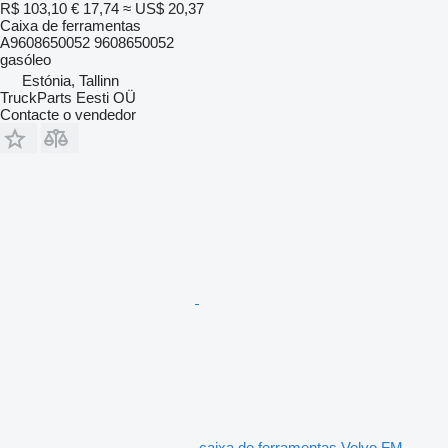
R$ 103,10
€ 17,74
≈ US$ 20,37
Caixa de ferramentas
A9608650052 9608650052
gasóleo
Estónia, Tallinn
TruckParts Eesti OÜ
Contacte o vendedor
caixa de ferramentas Volvo FM