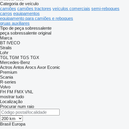
Categoria de veículo
camiões
camiões tractores
veículos comerciais
semi-reboques
carros
equipamentos
equipamento para camiões e reboques
gruas auxiliares
Tipo de peça sobressalente
peça sobressalente original
Marca
BT
IVECO
Stralis
Lohr
TGL
TGM
TGS
TGX
Mercedes-Benz
Actros
Antos
Arocs
Axor
Econic
Premium
Scania
R-series
Volvo
FH
FM
FMX
VNL
mostrar tudo
Localização
Procurar num raio
Brasil
Europa