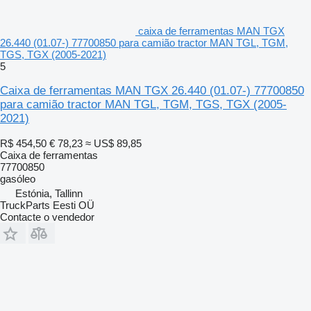
caixa de ferramentas MAN TGX
26.440 (01.07-) 77700850 para camião tractor MAN TGL, TGM,
TGS, TGX (2005-2021)
5
Caixa de ferramentas MAN TGX 26.440 (01.07-) 77700850
para camião tractor MAN TGL, TGM, TGS, TGX (2005-
2021)
R$ 454,50
€ 78,23
≈ US$ 89,85
Caixa de ferramentas
77700850
gasóleo
Estónia, Tallinn
TruckParts Eesti OÜ
Contacte o vendedor