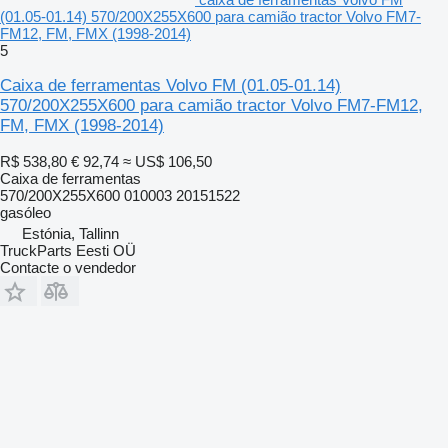
(01.05-01.14) 570/200X255X600 para camião tractor Volvo FM7-
FM12, FM, FMX (1998-2014)
5
Caixa de ferramentas Volvo FM (01.05-01.14)
570/200X255X600 para camião tractor Volvo FM7-FM12,
FM, FMX (1998-2014)
R$ 538,80
€ 92,74
≈ US$ 106,50
Caixa de ferramentas
570/200X255X600 010003 20151522
gasóleo
Estónia, Tallinn
TruckParts Eesti OÜ
Contacte o vendedor