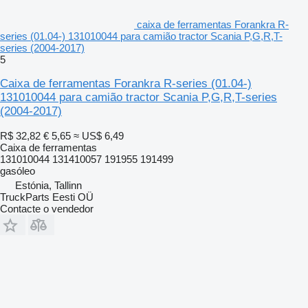
caixa de ferramentas Forankra R-
series (01.04-) 131010044 para camião tractor Scania P,G,R,T-
series (2004-2017)
5
Caixa de ferramentas Forankra R-series (01.04-)
131010044 para camião tractor Scania P,G,R,T-series
(2004-2017)
R$ 32,82
€ 5,65
≈ US$ 6,49
Caixa de ferramentas
131010044 131410057 191955 191499
gasóleo
Estónia, Tallinn
TruckParts Eesti OÜ
Contacte o vendedor