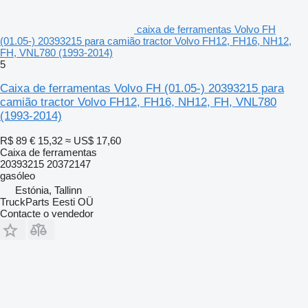
caixa de ferramentas Volvo FH
(01.05-) 20393215 para camião tractor Volvo FH12, FH16, NH12,
FH, VNL780 (1993-2014)
5
Caixa de ferramentas Volvo FH (01.05-) 20393215 para
camião tractor Volvo FH12, FH16, NH12, FH, VNL780
(1993-2014)
R$ 89
€ 15,32
≈ US$ 17,60
Caixa de ferramentas
20393215 20372147
gasóleo
Estónia, Tallinn
TruckParts Eesti OÜ
Contacte o vendedor